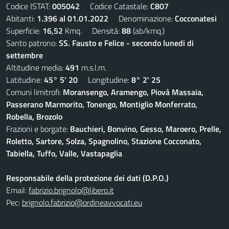
Codice ISTAT:
005042
Codice Catastale:
C807
Abitanti:
1.396 al 01.01.2022
Denominazione:
Cocconatesi
Superficie:
16,52
Kmq. Densità:
88
(ab/kmq.)
Santo patrono:
SS. Fausto e Felice - secondo lunedi di
settembre
Altitudine media:
491
m.s.l.m.
Latitudine:
45° 5' 20
Longitudine:
8° 2' 25
Comuni limitrofi:
Moransengo, Aramengo, Piovà Massaia,
Passerano Marmorito, Tonengo, Montiglio Monferrato,
Robella, Brozolo
Frazioni e borgate:
Bauchieri, Bonvino, Gesso, Maroero, Prelle,
Roletto, Sartore, Solza, Spagnolino, Stazione Cocconato,
Tabiella, Tuffo, Valle, Vastapaglia
Responsabile della protezione dei dati (D.P.O.)
Email:
fabrizio.brignolo@libero.it
Pec:
brignolo.fabrizio@ordineavvocati.eu