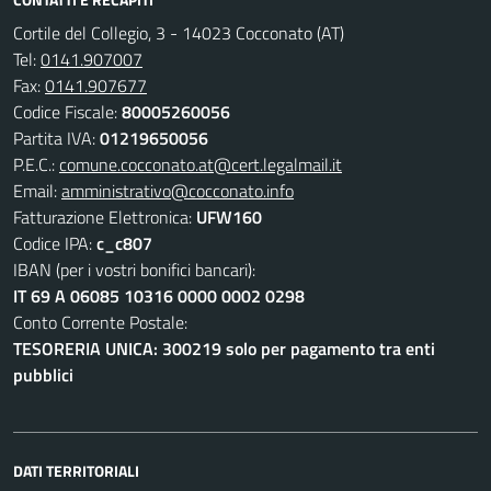
Cortile del Collegio, 3 - 14023 Cocconato (AT)
Tel:
0141.907007
Fax:
0141.907677
Codice Fiscale:
80005260056
Partita IVA:
01219650056
P.E.C.:
comune.cocconato.at@cert.legalmail.it
Email:
amministrativo@cocconato.info
Fatturazione Elettronica:
UFW160
Codice IPA:
c_c807
IBAN (per i vostri bonifici bancari):
IT 69 A 06085 10316 0000 0002 0298
Conto Corrente Postale:
TESORERIA UNICA: 300219 solo per pagamento tra enti
pubblici
DATI TERRITORIALI