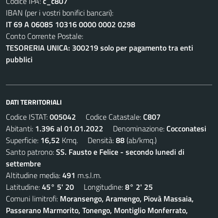
Codice IPA:
c_c807
IBAN (per i vostri bonifici bancari):
IT 69 A 06085 10316 0000 0002 0298
Conto Corrente Postale:
TESORERIA UNICA: 300219 solo per pagamento tra enti
pubblici
DATI TERRITORIALI
Codice ISTAT:
005042
Codice Catastale:
C807
Abitanti:
1.396 al 01.01.2022
Denominazione:
Cocconatesi
Superficie:
16,52
Kmq. Densità:
88
(ab/kmq.)
Santo patrono:
SS. Fausto e Felice - secondo lunedi di
settembre
Altitudine media:
491
m.s.l.m.
Latitudine:
45° 5' 20
Longitudine:
8° 2' 25
Comuni limitrofi:
Moransengo, Aramengo, Piovà Massaia,
Passerano Marmorito, Tonengo, Montiglio Monferrato,