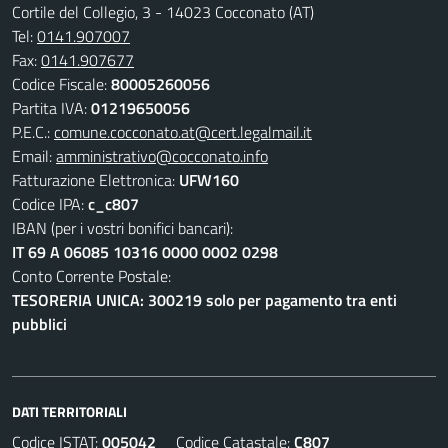
Cortile del Collegio, 3 - 14023 Cocconato (AT)
Tel:
0141.907007
Fax:
0141.907677
Codice Fiscale:
80005260056
Partita IVA:
01219650056
P.E.C.:
comune.cocconato.at@cert.legalmail.it
Email:
amministrativo@cocconato.info
Fatturazione Elettronica:
UFW160
Codice IPA:
c_c807
IBAN (per i vostri bonifici bancari):
IT 69 A 06085 10316 0000 0002 0298
Conto Corrente Postale:
TESORERIA UNICA: 300219 solo per pagamento tra enti
pubblici
DATI TERRITORIALI
Codice ISTAT:
005042
Codice Catastale:
C807