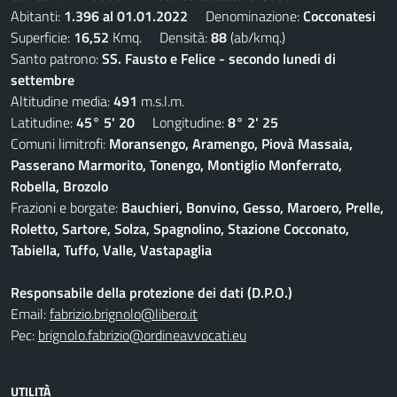
Abitanti:
1.396 al 01.01.2022
Denominazione:
Cocconatesi
Superficie:
16,52
Kmq. Densità:
88
(ab/kmq.)
Santo patrono:
SS. Fausto e Felice - secondo lunedi di
settembre
Altitudine media:
491
m.s.l.m.
Latitudine:
45° 5' 20
Longitudine:
8° 2' 25
Comuni limitrofi:
Moransengo, Aramengo, Piovà Massaia,
Passerano Marmorito, Tonengo, Montiglio Monferrato,
Robella, Brozolo
Frazioni e borgate:
Bauchieri, Bonvino, Gesso, Maroero, Prelle,
Roletto, Sartore, Solza, Spagnolino, Stazione Cocconato,
Tabiella, Tuffo, Valle, Vastapaglia
Responsabile della protezione dei dati (D.P.O.)
Email:
fabrizio.brignolo@libero.it
Pec:
brignolo.fabrizio@ordineavvocati.eu
UTILITÀ