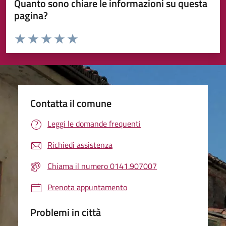
Quanto sono chiare le informazioni su questa
pagina?
Valuta da 1 a 5 stelle la pagina
Valuta 1 stelle su 5
Valuta 2 stelle su 5
Valuta 3 stelle su 5
Valuta 4 stelle su 5
Valuta 5 stelle su 5
Contatta il comune
Leggi le domande frequenti
Richiedi assistenza
Chiama il numero 0141.907007
Prenota appuntamento
Problemi in città