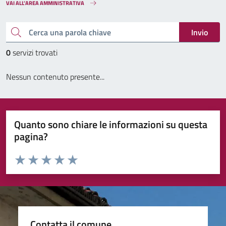
VAI ALL’AREA AMMINISTRATIVA
Cerca una parola chiave
Invio
0
servizi trovati
Nessun contenuto presente...
Quanto sono chiare le informazioni su questa
pagina?
Valuta da 1 a 5 stelle la pagina
Valuta 1 stelle su 5
Valuta 2 stelle su 5
Valuta 3 stelle su 5
Valuta 4 stelle su 5
Valuta 5 stelle su 5
Contatta il comune