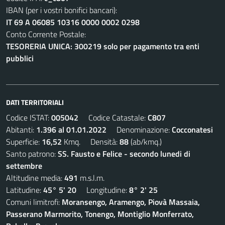
IBAN (per i vostri bonifici bancari):
IT 69 A 06085 10316 0000 0002 0298
Conto Corrente Postale:
TESORERIA UNICA: 300219 solo per pagamento tra enti
pubblici
DATI TERRITORIALI
Codice ISTAT:
005042
Codice Catastale:
C807
Abitanti:
1.396 al 01.01.2022
Denominazione:
Cocconatesi
Superficie:
16,52
Kmq. Densità:
88
(ab/kmq.)
Santo patrono:
SS. Fausto e Felice - secondo lunedi di
settembre
Altitudine media:
491
m.s.l.m.
Latitudine:
45° 5' 20
Longitudine:
8° 2' 25
Comuni limitrofi:
Moransengo, Aramengo, Piovà Massaia,
Passerano Marmorito, Tonengo, Montiglio Monferrato,