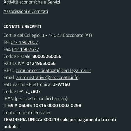
Attività economiche e Servizi
Associazioni e Comitati
CONTATTI E RECAPITI
Cortile del Collegio, 3 - 14023 Cocconato (AT)
Tel:
0141.907007
Fax:
0141.907677
Codice Fiscale:
80005260056
Partita IVA:
01219650056
P.E.C.:
comune.cocconato.at@cert.legalmail.it
Email:
amministrativo@cocconato.info
Fatturazione Elettronica:
UFW160
Codice IPA:
c_c807
IBAN (per i vostri bonifici bancari):
IT 69 A 06085 10316 0000 0002 0298
Conto Corrente Postale:
TESORERIA UNICA: 300219 solo per pagamento tra enti
pubblici