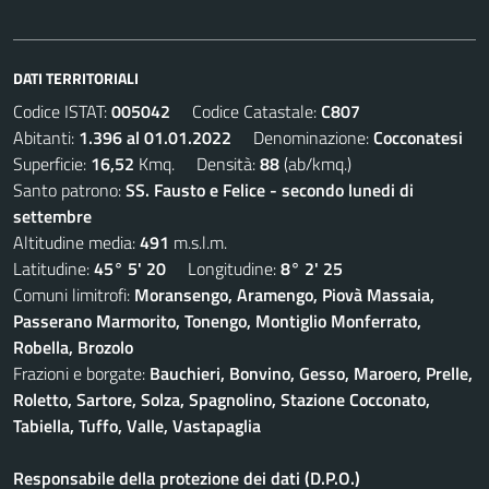
DATI TERRITORIALI
Codice ISTAT:
005042
Codice Catastale:
C807
Abitanti:
1.396 al 01.01.2022
Denominazione:
Cocconatesi
Superficie:
16,52
Kmq. Densità:
88
(ab/kmq.)
Santo patrono:
SS. Fausto e Felice - secondo lunedi di
settembre
Altitudine media:
491
m.s.l.m.
Latitudine:
45° 5' 20
Longitudine:
8° 2' 25
Comuni limitrofi:
Moransengo, Aramengo, Piovà Massaia,
Passerano Marmorito, Tonengo, Montiglio Monferrato,
Robella, Brozolo
Frazioni e borgate:
Bauchieri, Bonvino, Gesso, Maroero, Prelle,
Roletto, Sartore, Solza, Spagnolino, Stazione Cocconato,
Tabiella, Tuffo, Valle, Vastapaglia
Responsabile della protezione dei dati (D.P.O.)