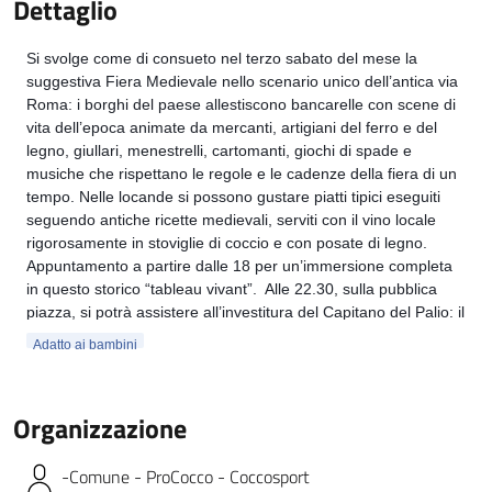
Dettaglio
Si svolge come di consueto nel terzo sabato del mese la 
suggestiva Fiera Medievale nello scenario unico dell’antica via 
Roma: i borghi del paese allestiscono bancarelle con scene di 
vita dell’epoca animate da mercanti, artigiani del ferro e del 
legno, giullari, menestrelli, cartomanti, giochi di spade e 
musiche che rispettano le regole e le cadenze della fiera di un 
tempo. Nelle locande si possono gustare piatti tipici eseguiti 
seguendo antiche ricette medievali, serviti con il vino locale 
rigorosamente in stoviglie di coccio e con posate di legno. 
Appuntamento a partire dalle 18 per un’immersione completa 
in questo storico “tableau vivant”.  Alle 22.30, sulla pubblica 
piazza, si potrà assistere all’investitura del Capitano del Palio: il 
sindaco del paese, Umberto Fasoglio, conferirà pieni poteri al 
Adatto ai bambini
Capitano, Giorgio Apostolo, che, per tutta la settimana del 
Palio, diventerà il Signore delle terre e delle genti di 
Cocconato.
Organizzazione
-Comune - ProCocco - Coccosport