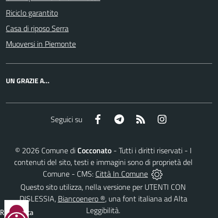
Riciclo garantito
Casa di riposo Serra
Muoversi in Piemonte
UN GRAZIE A...
Facebook
Telegram
RSS
Instagram
Seguici su
©
2026
Comune di
Cocconato
- Tutti i diritti riservati - I
contenuti del sito, testi e immagini sono di proprietà del
Comune - CMS:
Città In Comune
Questo sito utilizza, nella versione per UTENTI CON
DISLESSIA,
Biancoenero ®
, una font italiana ad Alta
Leggibilità.
Reimposta