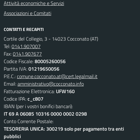
Attività economiche e Servizi
Associazioni e Comitati
CONTATTI E RECAPITI
Cortile del Collegio, 3 - 14023 Cocconato (AT)
Tel:
0141.907007
Fax:
0141.907677
Codice Fiscale:
80005260056
Partita IVA:
01219650056
P.E.C.:
comune.cocconato.at@cert.legalmail.it
Email:
amministrativo@cocconato.info
Fatturazione Elettronica:
UFW160
Codice IPA:
c_c807
IBAN (per i vostri bonifici bancari):
IT 69 A 06085 10316 0000 0002 0298
Conto Corrente Postale:
TESORERIA UNICA: 300219 solo per pagamento tra enti
pubblici