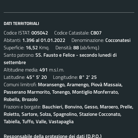
DATI TERRITORIALI
Codice ISTAT:
005042
Codice Catastale:
C807
Abitanti:
1.396 al 01.01.2022
Denominazione:
Cocconatesi
Superficie:
16,52
Kmq. Densità:
88
(ab/kmq.)
Santo patrono:
SS. Fausto e Felice - secondo lunedi di
settembre
Altitudine media:
491
m.s.l.m.
Latitudine:
45° 5' 20
Longitudine:
8° 2' 25
Comuni limitrofi:
Moransengo, Aramengo, Piovà Massaia,
Passerano Marmorito, Tonengo, Montiglio Monferrato,
Robella, Brozolo
Frazioni e borgate:
Bauchieri, Bonvino, Gesso, Maroero, Prelle,
Roletto, Sartore, Solza, Spagnolino, Stazione Cocconato,
Tabiella, Tuffo, Valle, Vastapaglia
Responsabile della protezione dei dati (D.P.O.)