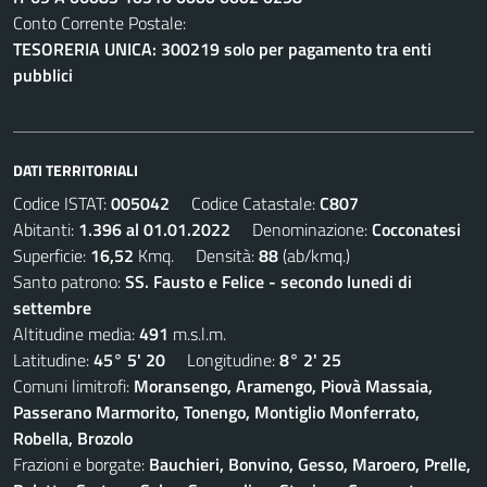
Conto Corrente Postale:
TESORERIA UNICA: 300219 solo per pagamento tra enti
pubblici
DATI TERRITORIALI
Codice ISTAT:
005042
Codice Catastale:
C807
Abitanti:
1.396 al 01.01.2022
Denominazione:
Cocconatesi
Superficie:
16,52
Kmq. Densità:
88
(ab/kmq.)
Santo patrono:
SS. Fausto e Felice - secondo lunedi di
settembre
Altitudine media:
491
m.s.l.m.
Latitudine:
45° 5' 20
Longitudine:
8° 2' 25
Comuni limitrofi:
Moransengo, Aramengo, Piovà Massaia,
Passerano Marmorito, Tonengo, Montiglio Monferrato,
Robella, Brozolo
Frazioni e borgate:
Bauchieri, Bonvino, Gesso, Maroero, Prelle,