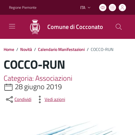
ITA
Regione Piemonte
Lingua attiva:
Comune di Cocconato
Home
/
Novità
/
Calendario Manifestazioni
/
COCCO-RUN
COCCO-RUN
Categoria: Associazioni
28 giugno 2019
Condividi
Vedi azioni