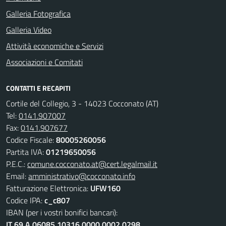
Galleria Fotografica
Galleria Video
Attività economiche e Servizi
Associazioni e Comitati
CONTATTI E RECAPITI
Cortile del Collegio, 3 - 14023 Cocconato (AT)
Tel:
0141.907007
Fax:
0141.907677
Codice Fiscale:
80005260056
Partita IVA:
01219650056
P.E.C.:
comune.cocconato.at@cert.legalmail.it
Email:
amministrativo@cocconato.info
Fatturazione Elettronica:
UFW160
Codice IPA:
c_c807
IBAN (per i vostri bonifici bancari):
IT 69 A 06085 10316 0000 0002 0298