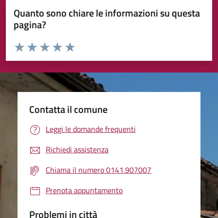
Quanto sono chiare le informazioni su questa
pagina?
Valuta da 1 a 5 stelle la pagina
Valuta 1 stelle su 5
Valuta 2 stelle su 5
Valuta 3 stelle su 5
Valuta 4 stelle su 5
Valuta 5 stelle su 5
Contatta il comune
Leggi le domande frequenti
Richiedi assistenza
Chiama il numero 0141.907007
Prenota appuntamento
Problemi in città