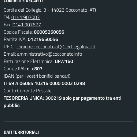
CONTATTI E RECAPITI
Cortile del Collegio, 3 - 14023 Cocconato (AT)
Tel:
0141.907007
Fax:
0141.907677
Codice Fiscale:
80005260056
Partita IVA:
01219650056
P.E.C.:
comune.cocconato.at@cert.legalmail.it
Email:
amministrativo@cocconato.info
Fatturazione Elettronica:
UFW160
Codice IPA:
c_c807
IBAN (per i vostri bonifici bancari):
IT 69 A 06085 10316 0000 0002 0298
Conto Corrente Postale:
TESORERIA UNICA: 300219 solo per pagamento tra enti
pubblici
DATI TERRITORIALI