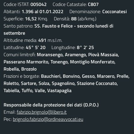
Codice ISTAT:
005042
Codice Catastale:
C807
Abitanti:
1.396 al 01.01.2022
Denominazione:
Cocconatesi
Superficie:
16,52
Kmq. Densità:
88
(ab/kmq.)
Santo patrono:
SS. Fausto e Felice - secondo lunedi di
settembre
Altitudine media:
491
m.s.l.m.
Latitudine:
45° 5' 20
Longitudine:
8° 2' 25
Comuni limitrofi:
Moransengo, Aramengo, Piovà Massaia,
Passerano Marmorito, Tonengo, Montiglio Monferrato,
Robella, Brozolo
Frazioni e borgate:
Bauchieri, Bonvino, Gesso, Maroero, Prelle,
Roletto, Sartore, Solza, Spagnolino, Stazione Cocconato,
Tabiella, Tuffo, Valle, Vastapaglia
Responsabile della protezione dei dati (D.P.O.)
Email:
fabrizio.brignolo@libero.it
Pec:
brignolo.fabrizio@ordineavvocati.eu