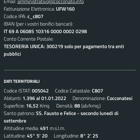
Email:
amministrativo@cocconato.info
Fatturazione Elettronica:
UFW160
Codice IPA:
c_c807
IBAN (per i vostri bonifici bancari):
IT 69 A 06085 10316 0000 0002 0298
Conto Corrente Postale:
TESORERIA UNICA: 300219 solo per pagamento tra enti
pubblici
DATI TERRITORIALI
Codice ISTAT:
005042
Codice Catastale:
C807
Abitanti:
1.396 al 01.01.2022
Denominazione:
Cocconatesi
Superficie:
16,52
Kmq. Densità:
88
(ab/kmq.)
Santo patrono:
SS. Fausto e Felice - secondo lunedi di
settembre
Altitudine media:
491
m.s.l.m.
Latitudine:
45° 5' 20
Longitudine:
8° 2' 25