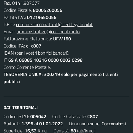
Fax:
0141.907677
Codice Fiscale:
80005260056
Partita IVA:
01219650056
P.E.C.:
comune.cocconato.at@cert.legalmail.it
Email:
amministrativo@cocconato.info
Fatturazione Elettronica:
UFW160
Codice IPA:
c_c807
IBAN (per i vostri bonifici bancari):
IT 69 A 06085 10316 0000 0002 0298
Conto Corrente Postale:
TESORERIA UNICA: 300219 solo per pagamento tra enti
pubblici
DATI TERRITORIALI
Codice ISTAT:
005042
Codice Catastale:
C807
Abitanti:
1.396 al 01.01.2022
Denominazione:
Cocconatesi
Superficie:
16,52
Kmq. Densità:
88
(ab/kmq.)