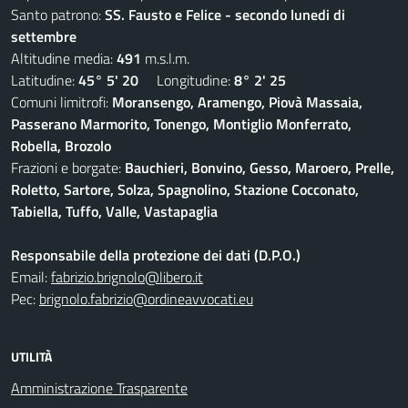
Santo patrono:
SS. Fausto e Felice - secondo lunedi di
settembre
Altitudine media:
491
m.s.l.m.
Latitudine:
45° 5' 20
Longitudine:
8° 2' 25
Comuni limitrofi:
Moransengo, Aramengo, Piovà Massaia,
Passerano Marmorito, Tonengo, Montiglio Monferrato,
Robella, Brozolo
Frazioni e borgate:
Bauchieri, Bonvino, Gesso, Maroero, Prelle,
Roletto, Sartore, Solza, Spagnolino, Stazione Cocconato,
Tabiella, Tuffo, Valle, Vastapaglia
Responsabile della protezione dei dati (D.P.O.)
Email:
fabrizio.brignolo@libero.it
Pec:
brignolo.fabrizio@ordineavvocati.eu
UTILITÀ
Amministrazione Trasparente