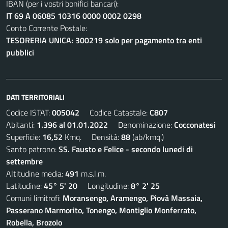
IBAN (per i vostri bonifici bancari):
IT 69 A 06085 10316 0000 0002 0298
Conto Corrente Postale:
TESORERIA UNICA: 300219 solo per pagamento tra enti
pubblici
DATI TERRITORIALI
Codice ISTAT:
005042
Codice Catastale:
C807
Abitanti:
1.396 al 01.01.2022
Denominazione:
Cocconatesi
Superficie:
16,52
Kmq. Densità:
88
(ab/kmq.)
Santo patrono:
SS. Fausto e Felice - secondo lunedi di
settembre
Altitudine media:
491
m.s.l.m.
Latitudine:
45° 5' 20
Longitudine:
8° 2' 25
Comuni limitrofi:
Moransengo, Aramengo, Piovà Massaia,
Passerano Marmorito, Tonengo, Montiglio Monferrato,
Robella, Brozolo