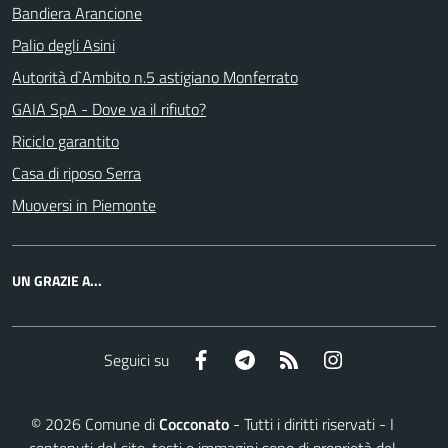
Bandiera Arancione
Palio degli Asini
Autorità d`Ambito n.5 astigiano Monferrato
GAIA SpA - Dove va il rifiuto?
Riciclo garantito
Casa di riposo Serra
Muoversi in Piemonte
UN GRAZIE A...
Facebook
Telegram
RSS
Instagram
Seguici su
©
2026
Comune di
Cocconato
- Tutti i diritti riservati - I
contenuti del sito, testi e immagini sono di proprietà del