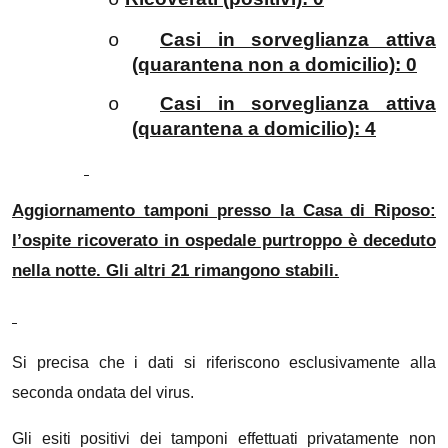
o
Casi in sorveglianza attiva
o
(quarantena non a domicilio): 0
Casi in sorveglianza attiva
o
(quarantena a domicilio): 4
Aggiornamento tamponi presso la Casa di Riposo:
l’ospite ricoverato in ospedale purtroppo è deceduto
nella notte. Gli altri 21 rimangono stabili.
Si precisa che i dati si riferiscono esclusivamente alla
seconda ondata del virus.
Gli esiti positivi dei tamponi effettuati privatamente non