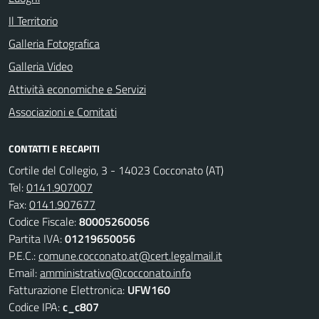
Il Territorio
Galleria Fotografica
Galleria Video
Attività economiche e Servizi
Associazioni e Comitati
CONTATTI E RECAPITI
Cortile del Collegio, 3 - 14023 Cocconato (AT)
Tel:
0141.907007
Fax:
0141.907677
Codice Fiscale:
80005260056
Partita IVA:
01219650056
P.E.C.:
comune.cocconato.at@cert.legalmail.it
Email:
amministrativo@cocconato.info
Fatturazione Elettronica:
UFW160
Codice IPA:
c_c807