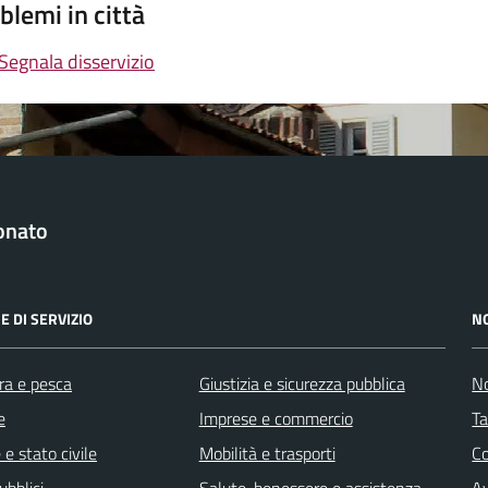
blemi in città
Segnala disservizio
onato
E DI SERVIZIO
N
ra e pesca
Giustizia e sicurezza pubblica
No
e
Imprese e commercio
Ta
e stato civile
Mobilità e trasporti
C
ubblici
Salute, benessere e assistenza
Av