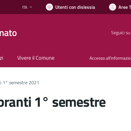
Utenti con dislessia
Aree 
ITA
Lingua attiva:
nato
Seguici su
zi
Vivere il Comune
Accesso all'informazi
ti 1° semestre 2021
branti 1° semestre