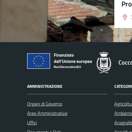
Pro
Cocc
AMMINISTRAZIONE
CATEGORI
Organi di Governo
Agricoltu
Aree Amministrative
Ambient
Uffici
Anagrafe 
Documenti e Dati
Appalti p