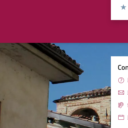
Valut
Valu
Con