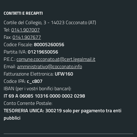
CONTATTI E RECAPITI
Cortile del Collegio, 3 - 14023 Cocconato (AT)
Tel:
0141.907007
Fax:
0141.907677
Codice Fiscale:
80005260056
Partita IVA:
01219650056
P.E.C.:
comune.cocconato.at@cert.legalmail.it
Email:
amministrativo@cocconato.info
Fatturazione Elettronica:
UFW160
Codice IPA:
c_c807
IBAN (per i vostri bonifici bancari):
IT 69 A 06085 10316 0000 0002 0298
Conto Corrente Postale:
TESORERIA UNICA: 300219 solo per pagamento tra enti
pubblici