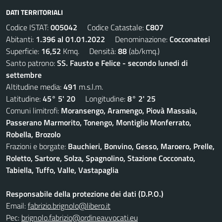
DATI TERRITORIALI
Codice ISTAT:
005042
Codice Catastale:
C807
Abitanti:
1.396 al 01.01.2022
Denominazione:
Cocconatesi
Superficie:
16,52
Kmq. Densità:
88
(ab/kmq.)
Santo patrono:
SS. Fausto e Felice - secondo lunedi di
settembre
Altitudine media:
491
m.s.l.m.
Latitudine:
45° 5' 20
Longitudine:
8° 2' 25
Comuni limitrofi:
Moransengo, Aramengo, Piovà Massaia,
Passerano Marmorito, Tonengo, Montiglio Monferrato,
Robella, Brozolo
Frazioni e borgate:
Bauchieri, Bonvino, Gesso, Maroero, Prelle,
Roletto, Sartore, Solza, Spagnolino, Stazione Cocconato,
Tabiella, Tuffo, Valle, Vastapaglia
Responsabile della protezione dei dati (D.P.O.)
Email:
fabrizio.brignolo@libero.it
Pec:
brignolo.fabrizio@ordineavvocati.eu