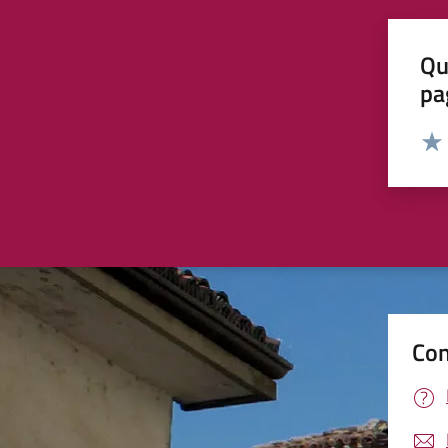
Qu
pa
Valut
Valu
Con