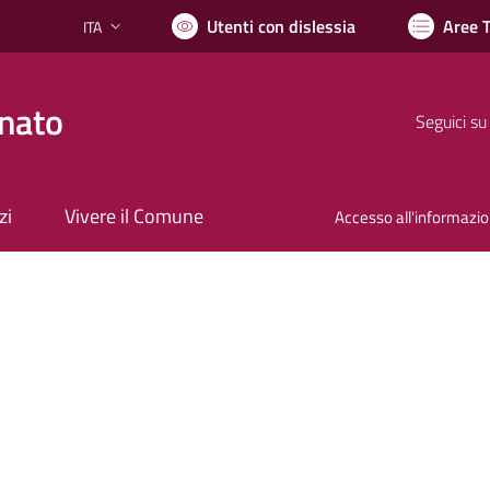
Utenti con dislessia
Aree 
ITA
Lingua attiva:
nato
Seguici su
zi
Vivere il Comune
Accesso all'informazi
nto