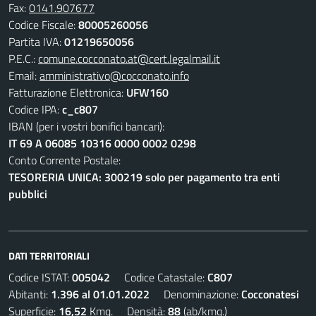
Fax:
0141.907677
Codice Fiscale:
80005260056
Partita IVA:
01219650056
P.E.C.:
comune.cocconato.at@cert.legalmail.it
Email:
amministrativo@cocconato.info
Fatturazione Elettronica:
UFW160
Codice IPA:
c_c807
IBAN (per i vostri bonifici bancari):
IT 69 A 06085 10316 0000 0002 0298
Conto Corrente Postale:
TESORERIA UNICA: 300219 solo per pagamento tra enti
pubblici
DATI TERRITORIALI
Codice ISTAT:
005042
Codice Catastale:
C807
Abitanti:
1.396 al 01.01.2022
Denominazione:
Cocconatesi
Superficie:
16,52
Kmq. Densità:
88
(ab/kmq.)