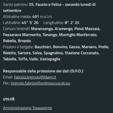
Santo patrono:
SS. Fausto e Felice - secondo lunedi di
settembre
Altitudine media:
491
m.s.l.m.
Latitudine:
45° 5' 20
Longitudine:
8° 2' 25
Comuni limitrofi:
Moransengo, Aramengo, Piovà Massaia,
Passerano Marmorito, Tonengo, Montiglio Monferrato,
Robella, Brozolo
Frazioni e borgate:
Bauchieri, Bonvino, Gesso, Maroero, Prelle,
Roletto, Sartore, Solza, Spagnolino, Stazione Cocconato,
Tabiella, Tuffo, Valle, Vastapaglia
Responsabile della protezione dei dati (D.P.O.)
Email:
fabrizio.brignolo@libero.it
Pec:
brignolo.fabrizio@ordineavvocati.eu
UTILITÀ
Amministrazione Trasparente