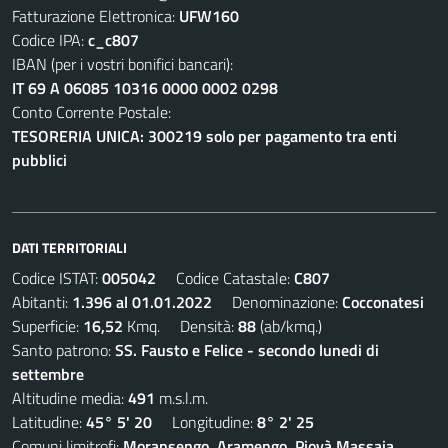
Fatturazione Elettronica:
UFW160
Codice IPA:
c_c807
IBAN (per i vostri bonifici bancari):
IT 69 A 06085 10316 0000 0002 0298
Conto Corrente Postale:
TESORERIA UNICA: 300219 solo per pagamento tra enti
pubblici
DATI TERRITORIALI
Codice ISTAT:
005042
Codice Catastale:
C807
Abitanti:
1.396 al 01.01.2022
Denominazione:
Cocconatesi
Superficie:
16,52
Kmq. Densità:
88
(ab/kmq.)
Santo patrono:
SS. Fausto e Felice - secondo lunedi di
settembre
Altitudine media:
491
m.s.l.m.
Latitudine:
45° 5' 20
Longitudine:
8° 2' 25
Comuni limitrofi:
Moransengo, Aramengo, Piovà Massaia,