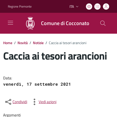
ITA
Regione Piemonte
Lingua attiva:
Comune di Cocconato
Home
/
Novità
/
Notizie
/
Caccia ai tesori arancioni
Caccia ai tesori arancioni
Dettagli del documento
Data:
venerdì, 17 settembre 2021
Condividi
Vedi azioni
Argomenti