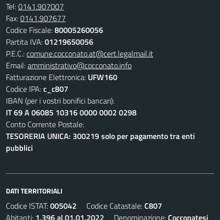
Tel:
0141.907007
Fax:
0141.907677
Codice Fiscale:
80005260056
Partita IVA:
01219650056
P.E.C.:
comune.cocconato.at@cert.legalmail.it
Email:
amministrativo@cocconato.info
Fatturazione Elettronica:
UFW160
Codice IPA:
c_c807
IBAN (per i vostri bonifici bancari):
IT 69 A 06085 10316 0000 0002 0298
Conto Corrente Postale:
TESORERIA UNICA: 300219 solo per pagamento tra enti
pubblici
DATI TERRITORIALI
Codice ISTAT:
005042
Codice Catastale:
C807
Abitanti:
1.396 al 01.01.2022
Denominazione:
Cocconatesi