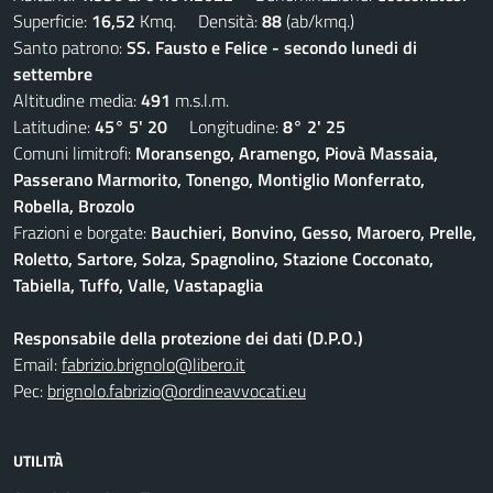
Superficie:
16,52
Kmq. Densità:
88
(ab/kmq.)
Santo patrono:
SS. Fausto e Felice - secondo lunedi di
settembre
Altitudine media:
491
m.s.l.m.
Latitudine:
45° 5' 20
Longitudine:
8° 2' 25
Comuni limitrofi:
Moransengo, Aramengo, Piovà Massaia,
Passerano Marmorito, Tonengo, Montiglio Monferrato,
Robella, Brozolo
Frazioni e borgate:
Bauchieri, Bonvino, Gesso, Maroero, Prelle,
Roletto, Sartore, Solza, Spagnolino, Stazione Cocconato,
Tabiella, Tuffo, Valle, Vastapaglia
Responsabile della protezione dei dati (D.P.O.)
Email:
fabrizio.brignolo@libero.it
Pec:
brignolo.fabrizio@ordineavvocati.eu
UTILITÀ