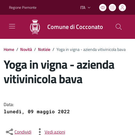
ITA
Regione Piemonte
Lingua attiva:
Comune di Cocconato
Home
/
Novità
/
Notizie
/
Yoga in vigna - azienda vitivinicola bava
Yoga in vigna - azienda
vitivinicola bava
Dettagli del documento
Data:
lunedì, 09 maggio 2022
Condividi
Vedi azioni