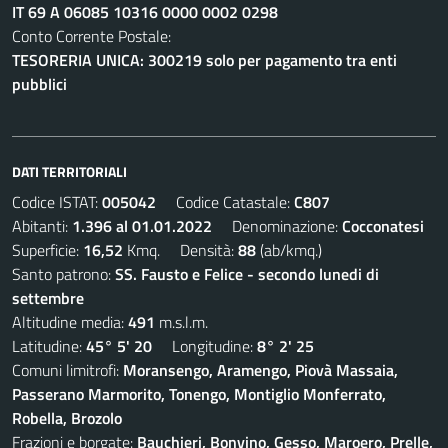
IT 69 A 06085 10316 0000 0002 0298
Conto Corrente Postale:
TESORERIA UNICA: 300219 solo per pagamento tra enti
pubblici
DATI TERRITORIALI
Codice ISTAT:
005042
Codice Catastale:
C807
Abitanti:
1.396 al 01.01.2022
Denominazione:
Cocconatesi
Superficie:
16,52
Kmq. Densità:
88
(ab/kmq.)
Santo patrono:
SS. Fausto e Felice - secondo lunedi di
settembre
Altitudine media:
491
m.s.l.m.
Latitudine:
45° 5' 20
Longitudine:
8° 2' 25
Comuni limitrofi:
Moransengo, Aramengo, Piovà Massaia,
Passerano Marmorito, Tonengo, Montiglio Monferrato,
Robella, Brozolo
Frazioni e borgate:
Bauchieri, Bonvino, Gesso, Maroero, Prelle,