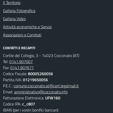
Il Territorio
Galleria Fotografica
Galleria Video
Attività economiche e Servizi
Associazioni e Comitati
CONTATTI E RECAPITI
Cortile del Collegio, 3 - 14023 Cocconato (AT)
Tel:
0141.907007
Fax:
0141.907677
Codice Fiscale:
80005260056
Partita IVA:
01219650056
P.E.C.:
comune.cocconato.at@cert.legalmail.it
Email:
amministrativo@cocconato.info
Fatturazione Elettronica:
UFW160
Codice IPA:
c_c807
IBAN (per i vostri bonifici bancari):