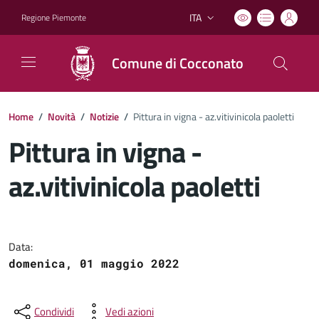
ITA
Regione Piemonte
Lingua attiva:
Comune di Cocconato
Home
/
Novità
/
Notizie
/
Pittura in vigna - az.vitivinicola paoletti
Pittura in vigna -
az.vitivinicola paoletti
Dettagli del documento
Data:
domenica, 01 maggio 2022
Condividi
Vedi azioni