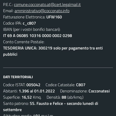
P.E.C.:
comune.cocconato.at@cert.legalmail.it
Email:
amministrativo@cocconato.info
Fatturazione Elettronica:
UFW160
Codice IPA:
c_c807
IBAN (per i vostri bonifici bancari):
IT 69 A 06085 10316 0000 0002 0298
Conto Corrente Postale:
TESORERIA UNICA: 300219 solo per pagamento tra enti
pubblici
DATI TERRITORIALI
Codice ISTAT:
005042
Codice Catastale:
C807
Abitanti:
1.396 al 01.01.2022
Denominazione:
Cocconatesi
Superficie:
16,52
Kmq. Densità:
88
(ab/kmq.)
Santo patrono:
SS. Fausto e Felice - secondo lunedi di
settembre
Altitudine media:
491
m.s.l.m.