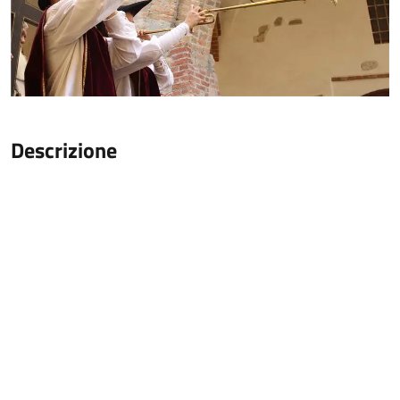
Descrizione
Il Palio degli Asini di Cocconato nasce nel
1970
quale sfida tra i borghi del paese e sulle ali di
vecchie leggende legate alla storia medievale del
luogo: narrano infatti le cronache del tempo che un
incendio divampò nel castello e che per spegnere le
fiamme i Cocconatesi, caricando botti d’acqua del
ruscello a valle sui basti degli asini contribuirono a
salvare la roccaforte. Così i Conti Radicati indissero
un torneo al centro del quale vi era una corsa