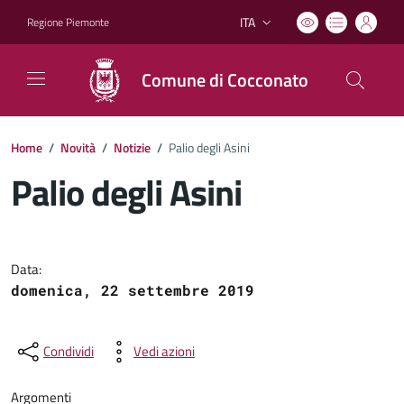
ITA
Regione Piemonte
Lingua attiva:
Comune di Cocconato
Home
/
Novità
/
Notizie
/
Palio degli Asini
Palio degli Asini
Dettagli del documento
Data:
domenica, 22 settembre 2019
Condividi
Vedi azioni
Argomenti