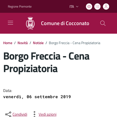
ITA
Regione Piemonte
Lingua attiva:
Comune di Cocconato
Home
/
Novità
/
Notizie
/
Borgo Freccia - Cena Propiziatoria
Borgo Freccia - Cena
Propiziatoria
Dettagli del documento
Data:
venerdì, 06 settembre 2019
Condividi
Vedi azioni