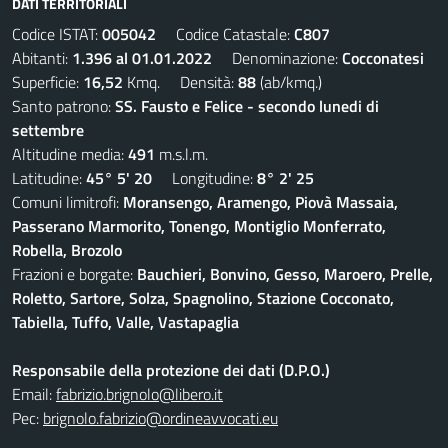
DATI TERRITORIALI
Codice ISTAT:
005042
Codice Catastale:
C807
Abitanti:
1.396 al 01.01.2022
Denominazione:
Cocconatesi
Superficie:
16,52
Kmq. Densità:
88
(ab/kmq.)
Santo patrono:
SS. Fausto e Felice - secondo lunedi di
settembre
Altitudine media:
491
m.s.l.m.
Latitudine:
45° 5' 20
Longitudine:
8° 2' 25
Comuni limitrofi:
Moransengo, Aramengo, Piovà Massaia,
Passerano Marmorito, Tonengo, Montiglio Monferrato,
Robella, Brozolo
Frazioni e borgate:
Bauchieri, Bonvino, Gesso, Maroero, Prelle,
Roletto, Sartore, Solza, Spagnolino, Stazione Cocconato,
Tabiella, Tuffo, Valle, Vastapaglia
Responsabile della protezione dei dati (D.P.O.)
Email:
fabrizio.brignolo@libero.it
Pec:
brignolo.fabrizio@ordineavvocati.eu