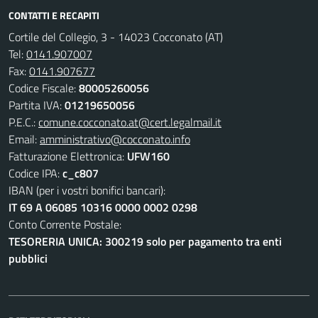
CONTATTI E RECAPITI
Cortile del Collegio, 3 - 14023 Cocconato (AT)
Tel:
0141.907007
Fax:
0141.907677
Codice Fiscale:
80005260056
Partita IVA:
01219650056
P.E.C.:
comune.cocconato.at@cert.legalmail.it
Email:
amministrativo@cocconato.info
Fatturazione Elettronica:
UFW160
Codice IPA:
c_c807
IBAN (per i vostri bonifici bancari):
IT 69 A 06085 10316 0000 0002 0298
Conto Corrente Postale:
TESORERIA UNICA: 300219 solo per pagamento tra enti
pubblici