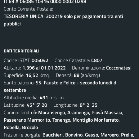
IT 69 A 06085 10316 0000 0002 0298
Conto Corrente Postale:
TESORERIA UNICA: 300219 solo per pagamento tra enti
pubblici
DATI TERRITORIALI
Codice ISTAT:
005042
Codice Catastale:
C807
Abitanti:
1.396 al 01.01.2022
Denominazione:
Cocconatesi
Superficie:
16,52
Kmq. Densità:
88
(ab/kmq.)
Santo patrono:
SS. Fausto e Felice - secondo lunedi di
settembre
Altitudine media:
491
m.s.l.m.
Latitudine:
45° 5' 20
Longitudine:
8° 2' 25
Comuni limitrofi:
Moransengo, Aramengo, Piovà Massaia,
Passerano Marmorito, Tonengo, Montiglio Monferrato,
Robella, Brozolo
Frazioni e borgate:
Bauchieri, Bonvino, Gesso, Maroero, Prelle,