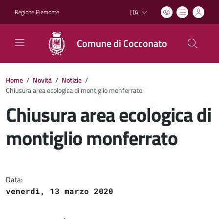
ITA
Regione Piemonte
Lingua attiva:
Comune di Cocconato
Home
/
Novità
/
Notizie
/
Chiusura area ecologica di montiglio monferrato
Chiusura area ecologica di
montiglio monferrato
Dettagli del documento
Data:
venerdì, 13 marzo 2020