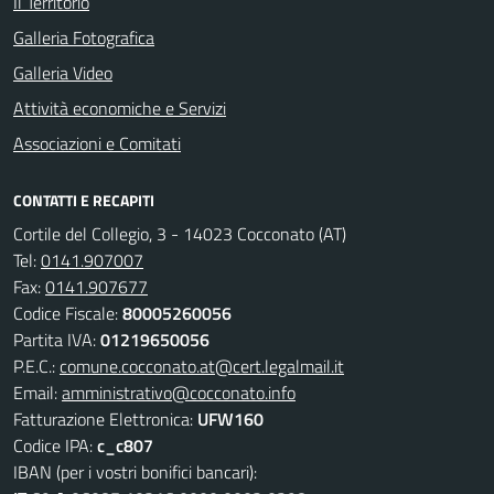
Il Territorio
Galleria Fotografica
Galleria Video
Attività economiche e Servizi
Associazioni e Comitati
CONTATTI E RECAPITI
Cortile del Collegio, 3 - 14023 Cocconato (AT)
Tel:
0141.907007
Fax:
0141.907677
Codice Fiscale:
80005260056
Partita IVA:
01219650056
P.E.C.:
comune.cocconato.at@cert.legalmail.it
Email:
amministrativo@cocconato.info
Fatturazione Elettronica:
UFW160
Codice IPA:
c_c807
IBAN (per i vostri bonifici bancari):