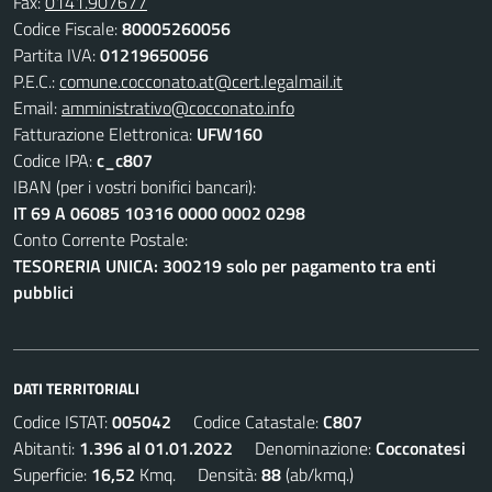
Fax:
0141.907677
Codice Fiscale:
80005260056
Partita IVA:
01219650056
P.E.C.:
comune.cocconato.at@cert.legalmail.it
Email:
amministrativo@cocconato.info
Fatturazione Elettronica:
UFW160
Codice IPA:
c_c807
IBAN (per i vostri bonifici bancari):
IT 69 A 06085 10316 0000 0002 0298
Conto Corrente Postale:
TESORERIA UNICA: 300219 solo per pagamento tra enti
pubblici
DATI TERRITORIALI
Codice ISTAT:
005042
Codice Catastale:
C807
Abitanti:
1.396 al 01.01.2022
Denominazione:
Cocconatesi
Superficie:
16,52
Kmq. Densità:
88
(ab/kmq.)