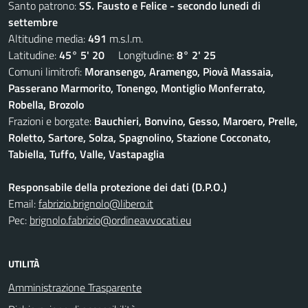
Santo patrono:
SS. Fausto e Felice - secondo lunedi di
settembre
Altitudine media:
491
m.s.l.m.
Latitudine:
45° 5' 20
Longitudine:
8° 2' 25
Comuni limitrofi:
Moransengo, Aramengo, Piovà Massaia,
Passerano Marmorito, Tonengo, Montiglio Monferrato,
Robella, Brozolo
Frazioni e borgate:
Bauchieri, Bonvino, Gesso, Maroero, Prelle,
Roletto, Sartore, Solza, Spagnolino, Stazione Cocconato,
Tabiella, Tuffo, Valle, Vastapaglia
Responsabile della protezione dei dati (D.P.O.)
Email:
fabrizio.brignolo@libero.it
Pec:
brignolo.fabrizio@ordineavvocati.eu
UTILITÀ
Amministrazione Trasparente