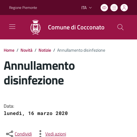
ITA
Regione Piemonte
Lingua attiva:
Comune di Cocconato
Home
/
Novità
/
Notizie
/
Annullamento disinfezione
Annullamento
disinfezione
Dettagli del documento
Data:
lunedì, 16 marzo 2020
Condividi
Vedi azioni