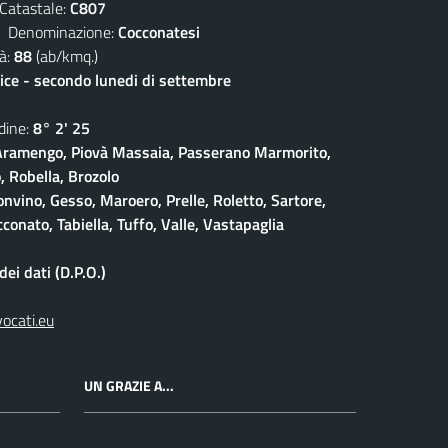
atastale:
C807
enominazione:
Cocconatesi
à:
88
(ab/kmq.)
lice - secondo lunedi di settembre
ine:
8° 2' 25
ramengo, Piovà Massaia, Passerano Marmorito,
 Robella, Brozolo
onvino, Gesso, Maroero, Prelle, Roletto, Sartore,
conato, Tabiella, Tuffo, Valle, Vastapaglia
ei dati (D.P.O.)
vocati.eu
UN GRAZIE A...