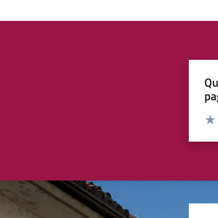
Qu
pa
Valut
Valu