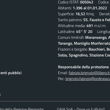
Codice ISTAT:
005042
Codice C
Abitanti:
1.396 al 01.01.2022
D
Superficie:
16,52
Kmq. Densit
Santo patrono:
SS. Fausto e Fe
Altitudine media:
491
m.s.l.m.
Latitudine:
45° 5' 20
Longitud
Comuni limitrofi:
Moransengo, A
Tonengo, Montiglio Monferrato,
Frazioni e borgate:
Bauchieri, B
Solza, Spagnolino, Stazione Coc
Responsabile della protezione d
nti pubblici
Email:
fabrizio.brignolo@libero.it
Pec:
brignolo.fabrizio@ordineav
I
 sito della Regione Piemonte
GAIA SpA - Dove va il rifiuto?