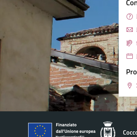
Con
Pro
Cocc