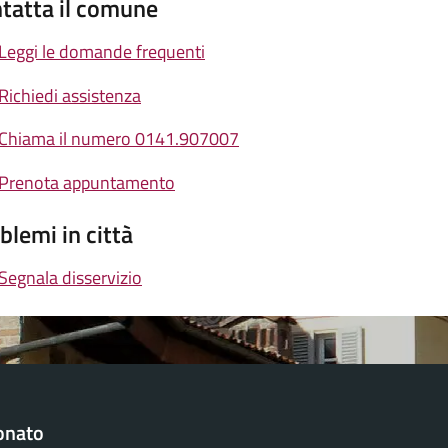
tatta il comune
Leggi le domande frequenti
Richiedi assistenza
Chiama il numero 0141.907007
Prenota appuntamento
blemi in città
Segnala disservizio
onato