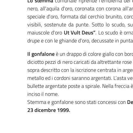
Lo stemma
comunale riprende l’emblema dei co
nero, all'aquila d'oro, coronata con corona all'
speciale d'oro, formata dal cerchio brunito, cor
visibili, sostenute da punte. Sotto lo scudo, su
maiuscole d'oro
Ut Vult Deus”
. Lo scudo è orna
drupe e con le ghiande d'oro, decussate in punta 
Il gonfalone
è un drappo di colore giallo con bord
diciotto pezzi di nero caricati da altrettante ros
sopra descritto con la iscrizione centrata in ar
metallo ed i cordoni saranno argentati. L’asta ver
bullette argentate poste a spirale. Nella frecc
inciso il nome.
Stemma e gonfalone sono stati concessi con
De
23 dicembre 1999
.