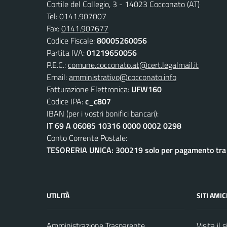
Cortile del Collegio, 3 - 14023 Cocconato (AT)
Tel:
0141.907007
Fax:
0141.907677
Codice Fiscale:
80005260056
Partita IVA:
01219650056
P.E.C.:
comune.cocconato.at@cert.legalmail.it
Email:
amministrativo@cocconato.info
Fatturazione Elettronica:
UFW160
Codice IPA:
c_c807
IBAN (per i vostri bonifici bancari):
IT 69 A 06085 10316 0000 0002 0298
Conto Corrente Postale:
TESORERIA UNICA: 300219 solo per pagamento tra e
UTILITÀ
SITI AMIC
Amministrazione Trasparente
Visita il