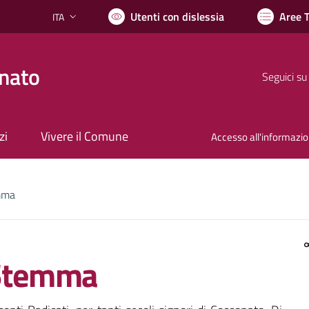
Utenti con dislessia
Aree 
ITA
Lingua attiva:
nato
Seguici su
zi
Vivere il Comune
Accesso all'informazi
mma
Stemma