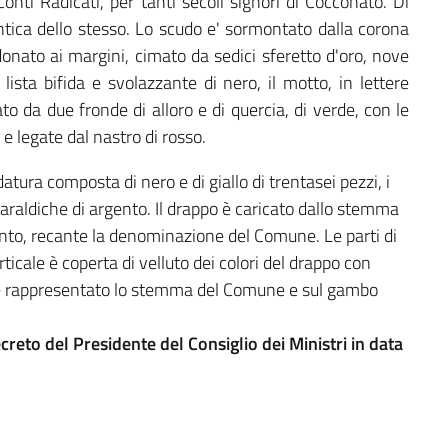
nti Radicati, per tanti secoli signori di Cocconato. Di
antica dello stesso. Lo scudo e' sormontato dalla corona
donato ai margini, cimato da sedici sferetto d'oro, nove
 lista bifida e svolazzante di nero, il motto, in lettere
to da due fronde di alloro e di quercia, di verde, con le
e legate dal nastro di rosso.
atura composta di nero e di giallo di trentasei pezzi, i
e araldiche di argento. Il drappo è caricato dallo stemma
gento, recante la denominazione del Comune. Le parti di
ticale è coperta di velluto dei colori del drappo con
ia è rappresentato lo stemma del Comune e sul gambo
creto del Presidente del Consiglio dei Ministri in data