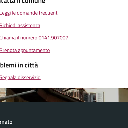
tatta il comune
Leggi le domande frequenti
Richiedi assistenza
Chiama il numero 0141.907007
Prenota appuntamento
blemi in città
Segnala disservizio
onato