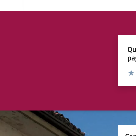
Qu
pa
Valut
Valu