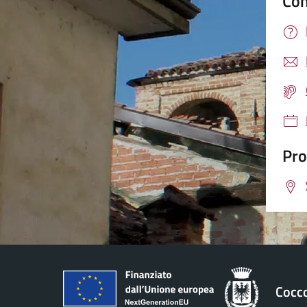
Con
Pro
Cocc