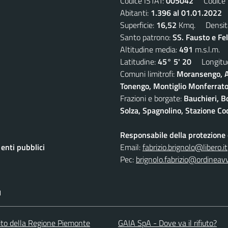
Codice ISTAT:
005042
Codice C
Abitanti:
1.396 al 01.01.2022
D
Superficie:
16,52
Kmq. Densit
Santo patrono:
SS. Fausto e Fe
Altitudine media:
491
m.s.l.m.
Latitudine:
45° 5' 20
Longitud
Comuni limitrofi:
Moransengo, A
Tonengo, Montiglio Monferrato,
Frazioni e borgate:
Bauchieri, B
Solza, Spagnolino, Stazione Coc
Responsabile della protezione d
nti pubblici
Email:
fabrizio.brignolo@libero.it
Pec:
brignolo.fabrizio@ordineav
I
 sito della Regione Piemonte
GAIA SpA - Dove va il rifiuto?