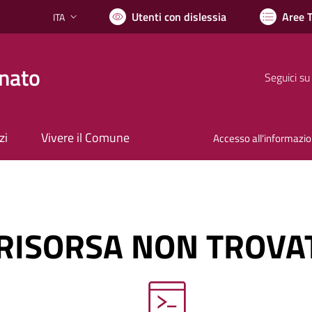
Utenti con dislessia
Aree 
ITA
Lingua attiva:
nato
Seguici su
zi
Vivere il Comune
Accesso all'informazi
RISORSA NON TROVA