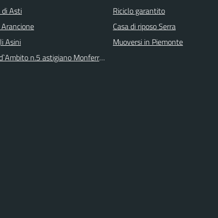
 di Asti
Riciclo garantito
 Arancione
Casa di riposo Serra
li Asini
Muoversi in Piemonte
 d`Ambito n.5 astigiano Monferrato