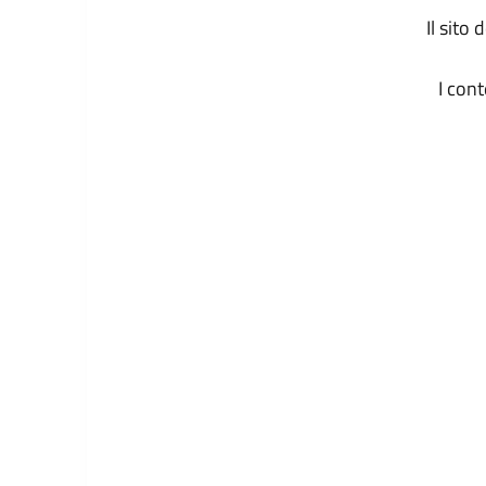
Il sito
I con