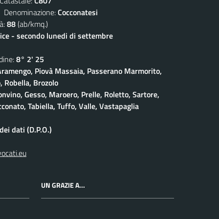
atastale:
C807
enominazione:
Cocconatesi
à:
88
(ab/kmq.)
lice - secondo lunedi di settembre
ine:
8° 2' 25
ramengo, Piovà Massaia, Passerano Marmorito,
 Robella, Brozolo
onvino, Gesso, Maroero, Prelle, Roletto, Sartore,
conato, Tabiella, Tuffo, Valle, Vastapaglia
ei dati (D.P.O.)
vocati.eu
UN GRAZIE A...