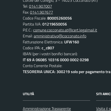
Cortile del Collegio, 3 - 14023 Cocconato (AT)
Tel:
0141.907007
Fax:
0141.907677
Codice Fiscale:
80005260056
Partita IVA:
01219650056
P.E.C.:
comune.cocconato.at@cert.legalmail.it
Email:
amministrativo@cocconato.info
Fatturazione Elettronica:
UFW160
Codice IPA:
c_c807
IBAN (per i vostri bonifici bancari):
IT 69 A 06085 10316 0000 0002 0298
Conto Corrente Postale:
TESORERIA UNICA: 300219 solo per pagamento tra e
UTILITÀ
SITI AMIC
Amministrazione Trasparente
Visita il