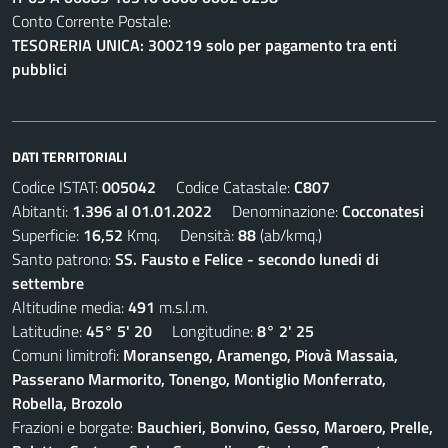
Conto Corrente Postale:
TESORERIA UNICA: 300219 solo per pagamento tra enti
pubblici
DATI TERRITORIALI
Codice ISTAT:
005042
Codice Catastale:
C807
Abitanti:
1.396 al 01.01.2022
Denominazione:
Cocconatesi
Superficie:
16,52
Kmq. Densità:
88
(ab/kmq.)
Santo patrono:
SS. Fausto e Felice - secondo lunedi di
settembre
Altitudine media:
491
m.s.l.m.
Latitudine:
45° 5' 20
Longitudine:
8° 2' 25
Comuni limitrofi:
Moransengo, Aramengo, Piovà Massaia,
Passerano Marmorito, Tonengo, Montiglio Monferrato,
Robella, Brozolo
Frazioni e borgate:
Bauchieri, Bonvino, Gesso, Maroero, Prelle,