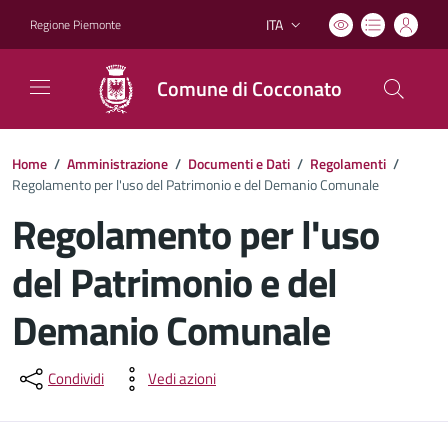
ITA
Regione Piemonte
Lingua attiva:
Comune di Cocconato
Home
/
Amministrazione
/
Documenti e Dati
/
Regolamenti
/
Regolamento per l'uso del Patrimonio e del Demanio Comunale
Regolamento per l'uso
del Patrimonio e del
Demanio Comunale
Dettagli del documento
Condividi
Vedi azioni