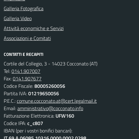
Galleria Fotografica
Galleria Video
Attività economiche e Servizi
Associazioni e Comitati
CONTATTI E RECAPITI
Cortile del Collegio, 3 - 14023 Cocconato (AT)
Tel:
0141.907007
Fax:
0141.907677
Codice Fiscale:
80005260056
Partita IVA:
01219650056
P.E.C.:
comune.cocconato.at@cert.legalmail.it
Email:
amministrativo@cocconato.info
Fatturazione Elettronica:
UFW160
Codice IPA:
c_c807
IBAN (per i vostri bonifici bancari):
IT 69 A 06085 10316 0000 0002 0298