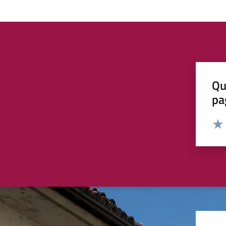
Qu
pa
Valut
Valu