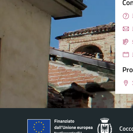
Con
Pro
Cocc