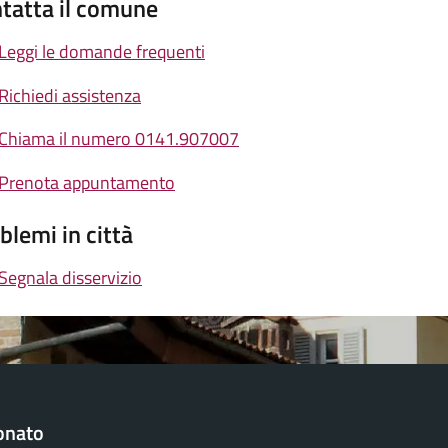
tatta il comune
Leggi le domande frequenti
Richiedi assistenza
Chiama il numero 0141.907007
Prenota appuntamento
blemi in città
Segnala disservizio
onato