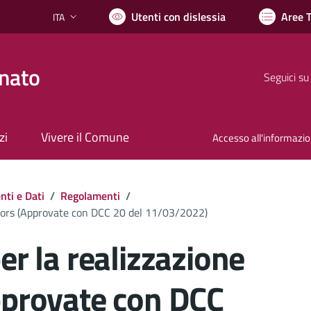
Utenti con dislessia
Aree 
ITA
Lingua attiva:
nato
Seguici su
zi
Vivere il Comune
Accesso all'informazi
ti e Dati
/
Regolamenti
/
ehors (Approvate con DCC 20 del 11/03/2022)
er la realizzazione
pprovate con DCC