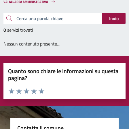
VAI ALL’AREA AMMINISTRATIVA
Cerca una parola chiave
Invio
0
servizi trovati
Nessun contenuto presente...
Quanto sono chiare le informazioni su questa
pagina?
Valuta da 1 a 5 stelle la pagina
Valuta 1 stelle su 5
Valuta 2 stelle su 5
Valuta 3 stelle su 5
Valuta 4 stelle su 5
Valuta 5 stelle su 5
Contatta il comune