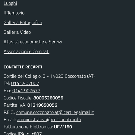
Luoghi
Il Territorio
Galleria Fotografica
Galleria Video
Attività economiche e Servizi
Associazioni e Comitati
CONTATTI E RECAPITI
Cortile del Collegio, 3 - 14023 Cocconato (AT)
Tel:
0141.907007
Fax:
0141.907677
Codice Fiscale:
80005260056
Partita IVA:
01219650056
P.E.C.:
comune.cocconato.at@cert.legalmail.it
Email:
amministrativo@cocconato.info
Fatturazione Elettronica:
UFW160
Codice IPA:
c_c807