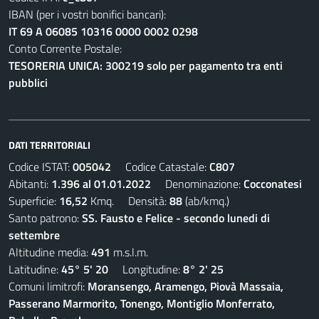
IBAN (per i vostri bonifici bancari):
IT 69 A 06085 10316 0000 0002 0298
Conto Corrente Postale:
TESORERIA UNICA: 300219 solo per pagamento tra enti
pubblici
DATI TERRITORIALI
Codice ISTAT:
005042
Codice Catastale:
C807
Abitanti:
1.396 al 01.01.2022
Denominazione:
Cocconatesi
Superficie:
16,52
Kmq. Densità:
88
(ab/kmq.)
Santo patrono:
SS. Fausto e Felice - secondo lunedi di
settembre
Altitudine media:
491
m.s.l.m.
Latitudine:
45° 5' 20
Longitudine:
8° 2' 25
Comuni limitrofi:
Moransengo, Aramengo, Piovà Massaia,
Passerano Marmorito, Tonengo, Montiglio Monferrato,