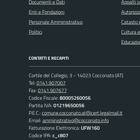
Documenti e Dati
Appalti p
Enti e Fondazioni
Autorizza
Personale Amministrativo
Catasto e
Politici
Cultura 
Educazio
CONTATTI E RECAPITI
Cortile del Collegio, 3 - 14023 Cocconato (AT)
Tel:
0141.907007
Fax:
0141.907677
Codice Fiscale:
80005260056
Partita IVA:
01219650056
P.E.C.:
comune.cocconato.at@cert.legalmail.it
Email:
amministrativo@cocconato.info
Fatturazione Elettronica:
UFW160
Codice IPA:
c_c807