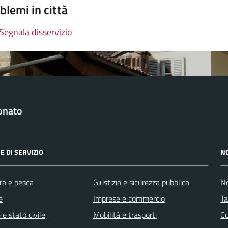
blemi in città
Segnala disservizio
onato
E DI SERVIZIO
N
ra e pesca
Giustizia e sicurezza pubblica
No
e
Imprese e commercio
Ta
e stato civile
Mobilità e trasporti
C