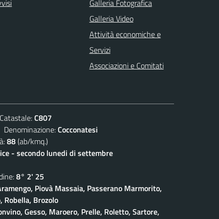
visi
Galleria Fotografica
Galleria Video
Attività economiche e
Servizi
Associazioni e Comitati
atastale:
C807
enominazione:
Cocconatesi
à:
88
(ab/kmq.)
lice - secondo lunedi di settembre
ine:
8° 2' 25
ramengo, Piovà Massaia, Passerano Marmorito,
 Robella, Brozolo
onvino, Gesso, Maroero, Prelle, Roletto, Sartore,