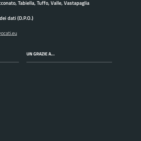
conato, Tabiella, Tuffo, Valle, Vastapaglia
ei dati (D.P.O.)
vocati.eu
UN GRAZIE A...