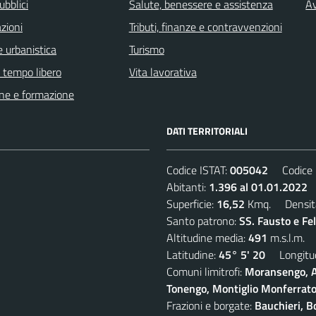
ubblici
Salute, benessere e assistenza
Av
zioni
Tributi, finanze e contravvenzioni
 urbanistica
Turismo
e tempo libero
Vita lavorativa
ne e formazione
DATI TERRITORIALI
Codice ISTAT:
005042
Codice C
Abitanti:
1.396 al 01.01.2022
D
Superficie:
16,52
Kmq. Densit
Santo patrono:
SS. Fausto e Fe
Altitudine media:
491
m.s.l.m.
Latitudine:
45° 5' 20
Longitud
Comuni limitrofi:
Moransengo, A
Tonengo, Montiglio Monferrato,
Frazioni e borgate:
Bauchieri, B