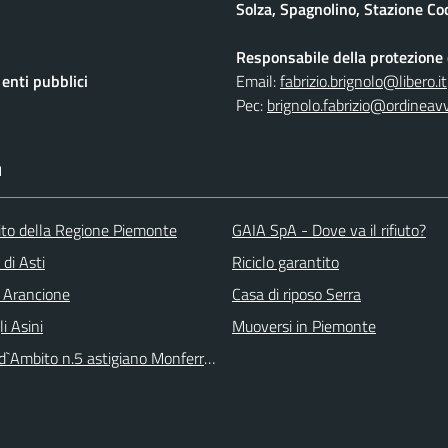
Solza, Spagnolino, Stazione Coc
Responsabile della protezione d
nti pubblici
Email:
fabrizio.brignolo@libero.it
Pec:
brignolo.fabrizio@ordineav
I
 sito della Regione Piemonte
GAIA SpA - Dove va il rifiuto?
 di Asti
Riciclo garantito
 Arancione
Casa di riposo Serra
li Asini
Muoversi in Piemonte
 d`Ambito n.5 astigiano Monferrato