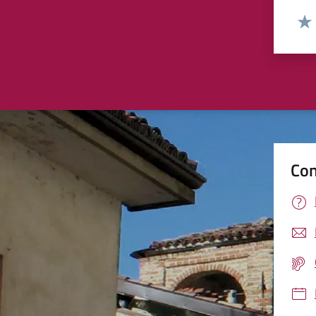
Valut
Valu
Con