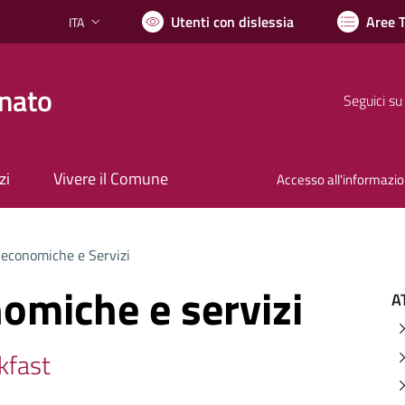
Utenti con dislessia
Aree 
ITA
Lingua attiva:
nato
Seguici su
zi
Vivere il Comune
Accesso all'informazi
 economiche e Servizi
nomiche e servizi
A
kfast