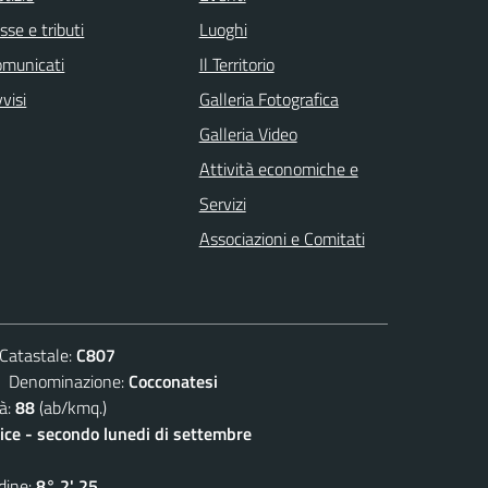
sse e tributi
Luoghi
omunicati
Il Territorio
visi
Galleria Fotografica
Galleria Video
Attività economiche e
Servizi
Associazioni e Comitati
atastale:
C807
enominazione:
Cocconatesi
à:
88
(ab/kmq.)
lice - secondo lunedi di settembre
ine:
8° 2' 25