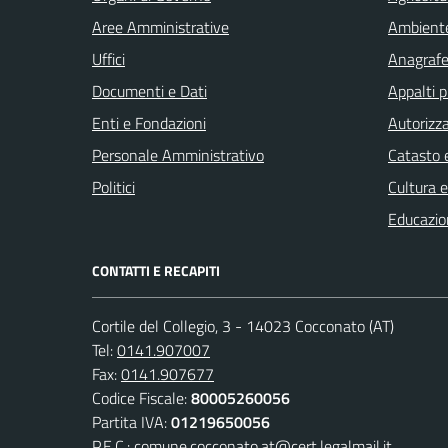
Aree Amministrative
Ambient
Uffici
Anagrafe 
Documenti e Dati
Appalti p
Enti e Fondazioni
Autorizza
Personale Amministrativo
Catasto e
Politici
Cultura 
Educazio
CONTATTI E RECAPITI
Cortile del Collegio, 3 - 14023 Cocconato (AT)
Tel:
0141.907007
Fax:
0141.907677
Codice Fiscale:
80005260056
Partita IVA:
01219650056
P.E.C.:
comune.cocconato.at@cert.legalmail.it