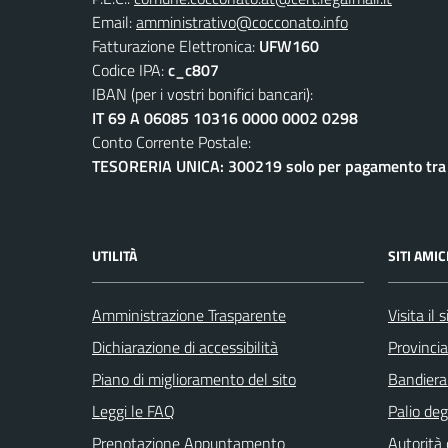
Email:
amministrativo@cocconato.info
Fatturazione Elettronica:
UFW160
Codice IPA:
c_c807
IBAN (per i vostri bonifici bancari):
IT 69 A 06085 10316 0000 0002 0298
Conto Corrente Postale:
TESORERIA UNICA: 300219 solo per pagamento tra e
UTILITÀ
SITI AMIC
Amministrazione Trasparente
Visita il
Dichiarazione di accessibilità
Provincia
Piano di miglioramento del sito
Bandiera
Leggi le FAQ
Palio deg
Prenotazione Appuntamento
Autorità