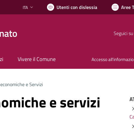
Utenti con dislessia
Aree 
ITA
Lingua attiva:
nato
Seguici su
zi
Vivere il Comune
Accesso all'informazi
 economiche e Servizi
nomiche e servizi
A
Ca