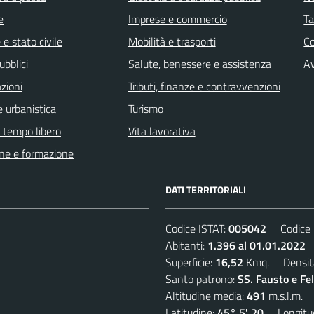
e
Imprese e commercio
Ta
e stato civile
Mobilità e trasporti
C
ubblici
Salute, benessere e assistenza
Av
zioni
Tributi, finanze e contravvenzioni
 urbanistica
Turismo
e tempo libero
Vita lavorativa
ne e formazione
DATI TERRITORIALI
Codice ISTAT:
005042
Codice C
Abitanti:
1.396 al 01.01.2022
D
Superficie:
16,52
Kmq. Densit
Santo patrono:
SS. Fausto e Fe
Altitudine media:
491
m.s.l.m.
Latitudine:
45° 5' 20
Longitud