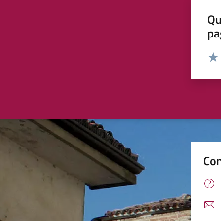
Qu
pa
Valut
Valu
Con