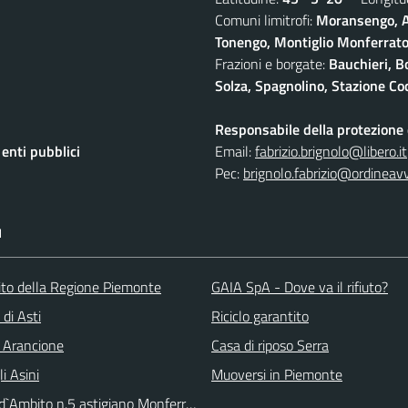
Comuni limitrofi:
Moransengo, A
Tonengo, Montiglio Monferrato,
Frazioni e borgate:
Bauchieri, B
Solza, Spagnolino, Stazione Coc
Responsabile della protezione d
nti pubblici
Email:
fabrizio.brignolo@libero.it
Pec:
brignolo.fabrizio@ordineav
I
 sito della Regione Piemonte
GAIA SpA - Dove va il rifiuto?
 di Asti
Riciclo garantito
 Arancione
Casa di riposo Serra
li Asini
Muoversi in Piemonte
 d`Ambito n.5 astigiano Monferrato