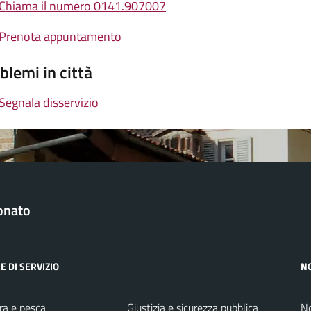
Chiama il numero 0141.907007
Prenota appuntamento
blemi in città
Segnala disservizio
onato
E DI SERVIZIO
N
ra e pesca
Giustizia e sicurezza pubblica
No