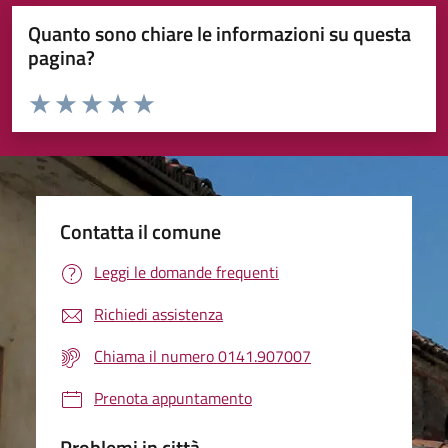
Quanto sono chiare le informazioni su questa
pagina?
Valuta da 1 a 5 stelle la pagina
Valuta 1 stelle su 5
Valuta 2 stelle su 5
Valuta 3 stelle su 5
Valuta 4 stelle su 5
Valuta 5 stelle su 5
Contatta il comune
Leggi le domande frequenti
Richiedi assistenza
Chiama il numero 0141.907007
Prenota appuntamento
Problemi in città