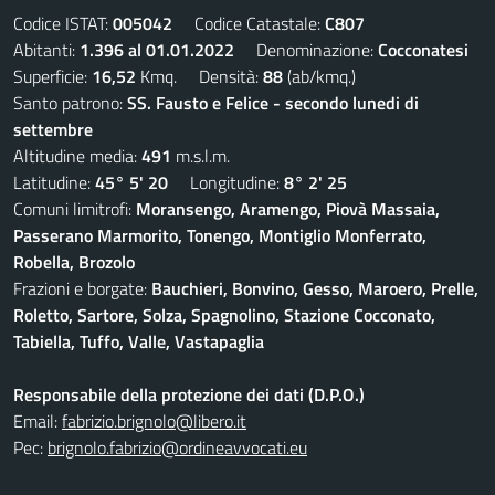
Codice ISTAT:
005042
Codice Catastale:
C807
Abitanti:
1.396 al 01.01.2022
Denominazione:
Cocconatesi
Superficie:
16,52
Kmq. Densità:
88
(ab/kmq.)
Santo patrono:
SS. Fausto e Felice - secondo lunedi di
settembre
Altitudine media:
491
m.s.l.m.
Latitudine:
45° 5' 20
Longitudine:
8° 2' 25
Comuni limitrofi:
Moransengo, Aramengo, Piovà Massaia,
Passerano Marmorito, Tonengo, Montiglio Monferrato,
Robella, Brozolo
Frazioni e borgate:
Bauchieri, Bonvino, Gesso, Maroero, Prelle,
Roletto, Sartore, Solza, Spagnolino, Stazione Cocconato,
Tabiella, Tuffo, Valle, Vastapaglia
Responsabile della protezione dei dati (D.P.O.)
Email:
fabrizio.brignolo@libero.it
Pec:
brignolo.fabrizio@ordineavvocati.eu