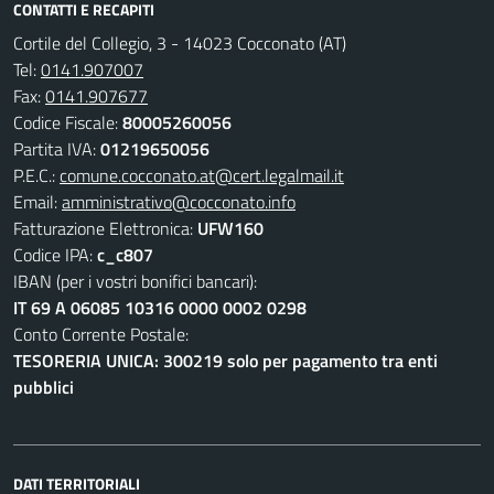
CONTATTI E RECAPITI
Cortile del Collegio, 3 - 14023 Cocconato (AT)
Tel:
0141.907007
Fax:
0141.907677
Codice Fiscale:
80005260056
Partita IVA:
01219650056
P.E.C.:
comune.cocconato.at@cert.legalmail.it
Email:
amministrativo@cocconato.info
Fatturazione Elettronica:
UFW160
Codice IPA:
c_c807
IBAN (per i vostri bonifici bancari):
IT 69 A 06085 10316 0000 0002 0298
Conto Corrente Postale:
TESORERIA UNICA: 300219 solo per pagamento tra enti
pubblici
DATI TERRITORIALI