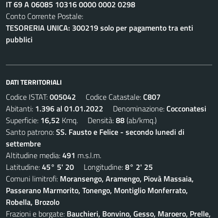
IT 69 A 06085 10316 0000 0002 0298
Conto Corrente Postale:
TESORERIA UNICA: 300219 solo per pagamento tra enti
pubblici
DATI TERRITORIALI
Codice ISTAT:
005042
Codice Catastale:
C807
Abitanti:
1.396 al 01.01.2022
Denominazione:
Cocconatesi
Superficie:
16,52
Kmq. Densità:
88
(ab/kmq.)
Santo patrono:
SS. Fausto e Felice - secondo lunedi di
settembre
Altitudine media:
491
m.s.l.m.
Latitudine:
45° 5' 20
Longitudine:
8° 2' 25
Comuni limitrofi:
Moransengo, Aramengo, Piovà Massaia,
Passerano Marmorito, Tonengo, Montiglio Monferrato,
Robella, Brozolo
Frazioni e borgate:
Bauchieri, Bonvino, Gesso, Maroero, Prelle,