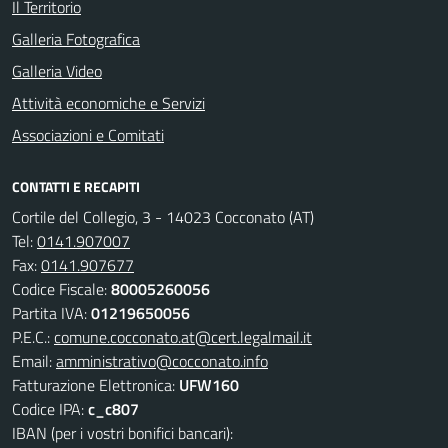
Il Territorio
Galleria Fotografica
Galleria Video
Attività economiche e Servizi
Associazioni e Comitati
CONTATTI E RECAPITI
Cortile del Collegio, 3 - 14023 Cocconato (AT)
Tel:
0141.907007
Fax:
0141.907677
Codice Fiscale:
80005260056
Partita IVA:
01219650056
P.E.C.:
comune.cocconato.at@cert.legalmail.it
Email:
amministrativo@cocconato.info
Fatturazione Elettronica:
UFW160
Codice IPA:
c_c807
IBAN (per i vostri bonifici bancari):