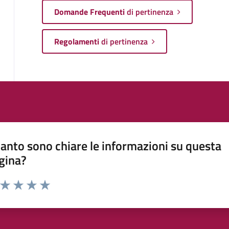
Domande Frequenti
di pertinenza
Regolamenti
di pertinenza
anto sono chiare le informazioni su questa
gina?
a da 1 a 5 stelle la pagina
ta 1 stelle su 5
Valuta 2 stelle su 5
Valuta 3 stelle su 5
Valuta 4 stelle su 5
Valuta 5 stelle su 5