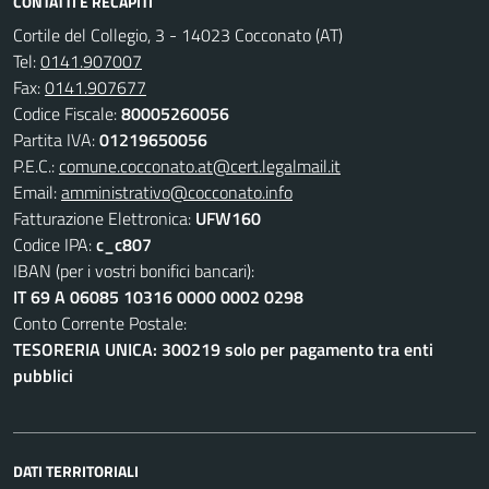
CONTATTI E RECAPITI
Cortile del Collegio, 3 - 14023 Cocconato (AT)
Tel:
0141.907007
Fax:
0141.907677
Codice Fiscale:
80005260056
Partita IVA:
01219650056
P.E.C.:
comune.cocconato.at@cert.legalmail.it
Email:
amministrativo@cocconato.info
Fatturazione Elettronica:
UFW160
Codice IPA:
c_c807
IBAN (per i vostri bonifici bancari):
IT 69 A 06085 10316 0000 0002 0298
Conto Corrente Postale:
TESORERIA UNICA: 300219 solo per pagamento tra enti
pubblici
DATI TERRITORIALI