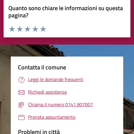
Quanto sono chiare le informazioni su questa
pagina?
Valuta da 1 a 5 stelle la pagina
Valuta 1 stelle su 5
Valuta 2 stelle su 5
Valuta 3 stelle su 5
Valuta 4 stelle su 5
Valuta 5 stelle su 5
Contatta il comune
Leggi le domande frequenti
Richiedi assistenza
Chiama il numero 0141.907007
Prenota appuntamento
Problemi in città