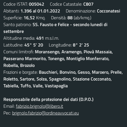
Codice ISTAT:
005042
Codice Catastale:
C807
Abitanti:
1.396 al 01.01.2022
Denominazione:
Cocconatesi
Superficie:
16,52
Kmq. Densità:
88
(ab/kmq.)
Santo patrono:
SS. Fausto e Felice - secondo lunedi di
settembre
Altitudine media:
491
m.s.l.m.
Latitudine:
45° 5' 20
Longitudine:
8° 2' 25
Comuni limitrofi:
Moransengo, Aramengo, Piovà Massaia,
Passerano Marmorito, Tonengo, Montiglio Monferrato,
Robella, Brozolo
Frazioni e borgate:
Bauchieri, Bonvino, Gesso, Maroero, Prelle,
Roletto, Sartore, Solza, Spagnolino, Stazione Cocconato,
Tabiella, Tuffo, Valle, Vastapaglia
Responsabile della protezione dei dati (D.P.O.)
Email:
fabrizio.brignolo@libero.it
Pec:
brignolo.fabrizio@ordineavvocati.eu