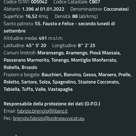
Codice ISTAT:
005042
Codice Catastale:
C807
Abitanti:
1.396 al 01.01.2022
Denominazione:
Cocconatesi
Superficie:
16,52
Kmq. Densità:
88
(ab/kmq.)
Santo patrono:
SS. Fausto e Felice - secondo lunedi di
settembre
Altitudine media:
491
m.s.l.m.
Latitudine:
45° 5' 20
Longitudine:
8° 2' 25
Comuni limitrofi:
Moransengo, Aramengo, Piovà Massaia,
Passerano Marmorito, Tonengo, Montiglio Monferrato,
Robella, Brozolo
Frazioni e borgate:
Bauchieri, Bonvino, Gesso, Maroero, Prelle,
Roletto, Sartore, Solza, Spagnolino, Stazione Cocconato,
Tabiella, Tuffo, Valle, Vastapaglia
Responsabile della protezione dei dati (D.P.O.)
Email:
fabrizio.brignolo@libero.it
Pec:
brignolo.fabrizio@ordineavvocati.eu