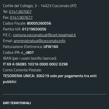
Cortile del Collegio, 3 - 14023 Cocconato (AT)
Tel:
0141.907007
Fax:
0141.907677
Codice Fiscale:
80005260056
Partita IVA:
01219650056
P.E.C.:
comune.cocconato.at@cert.legalmail.it
Email:
amministrativo@cocconato.info
Fatturazione Elettronica:
UFW160
Codice IPA:
c_c807
IBAN (per i vostri bonifici bancari):
IT 69 A 06085 10316 0000 0002 0298
Conto Corrente Postale:
TESORERIA UNICA: 300219 solo per pagamento tra enti
pubblici
DATI TERRITORIALI