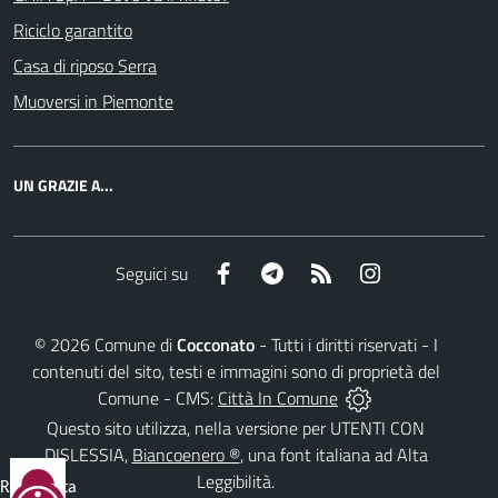
Riciclo garantito
Casa di riposo Serra
Muoversi in Piemonte
UN GRAZIE A...
Facebook
Telegram
RSS
Instagram
Seguici su
©
2026
Comune di
Cocconato
- Tutti i diritti riservati - I
contenuti del sito, testi e immagini sono di proprietà del
Comune - CMS:
Città In Comune
Questo sito utilizza, nella versione per UTENTI CON
DISLESSIA,
Biancoenero ®
, una font italiana ad Alta
Leggibilità.
Reimposta