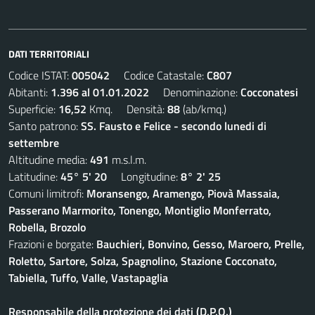
DATI TERRITORIALI
Codice ISTAT:
005042
Codice Catastale:
C807
Abitanti:
1.396 al 01.01.2022
Denominazione:
Cocconatesi
Superficie:
16,52
Kmq. Densità:
88
(ab/kmq.)
Santo patrono:
SS. Fausto e Felice - secondo lunedi di
settembre
Altitudine media:
491
m.s.l.m.
Latitudine:
45° 5' 20
Longitudine:
8° 2' 25
Comuni limitrofi:
Moransengo, Aramengo, Piovà Massaia,
Passerano Marmorito, Tonengo, Montiglio Monferrato,
Robella, Brozolo
Frazioni e borgate:
Bauchieri, Bonvino, Gesso, Maroero, Prelle,
Roletto, Sartore, Solza, Spagnolino, Stazione Cocconato,
Tabiella, Tuffo, Valle, Vastapaglia
Responsabile della protezione dei dati (D.P.O.)