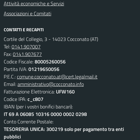
Attività economiche e Servizi
Associazioni e Comitati
CONTATTI E RECAPITI
Cortile del Collegio, 3 - 14023 Cocconato (AT)
Tel:
0141.907007
Fax:
0141.907677
Codice Fiscale:
80005260056
Partita IVA:
01219650056
P.E.C.:
comune.cocconato.at@cert.legalmail.it
Email:
amministrativo@cocconato.info
Fatturazione Elettronica:
UFW160
Codice IPA:
c_c807
IBAN (per i vostri bonifici bancari):
IT 69 A 06085 10316 0000 0002 0298
Conto Corrente Postale:
TESORERIA UNICA: 300219 solo per pagamento tra enti
pubblici