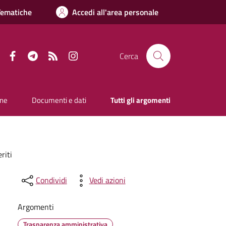
Tematiche
Accedi all'area personale
Facebook
Telegram
RSS
Instagram
Cerca
one
Documenti e dati
Tutti gli argomenti
riti
Condividi
Vedi azioni
Argomenti
Trasparenza amministrativa