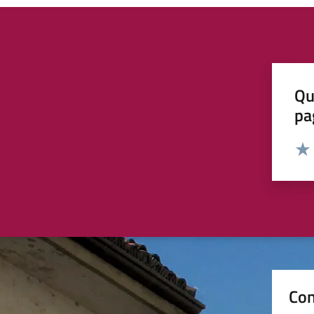
Qu
pa
Valut
Valu
Con