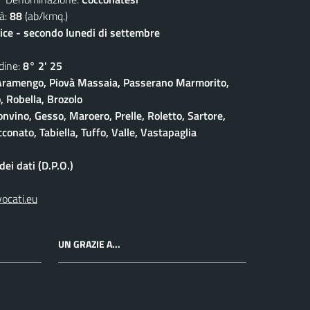
à:
88
(ab/kmq.)
lice - secondo lunedi di settembre
ine:
8° 2' 25
ramengo, Piovà Massaia, Passerano Marmorito,
 Robella, Brozolo
onvino, Gesso, Maroero, Prelle, Roletto, Sartore,
conato, Tabiella, Tuffo, Valle, Vastapaglia
ei dati (D.P.O.)
vocati.eu
UN GRAZIE A...