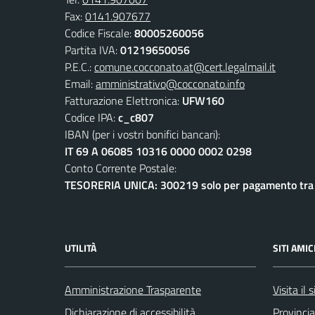
Fax:
0141.907677
Codice Fiscale:
80005260056
Partita IVA:
01219650056
P.E.C.:
comune.cocconato.at@cert.legalmail.it
Email:
amministrativo@cocconato.info
Fatturazione Elettronica:
UFW160
Codice IPA:
c_c807
IBAN (per i vostri bonifici bancari):
IT 69 A 06085 10316 0000 0002 0298
Conto Corrente Postale:
TESORERIA UNICA: 300219 solo per pagamento tra e
UTILITÀ
SITI AMIC
Amministrazione Trasparente
Visita il
Dichiarazione di accessibilità
Provincia