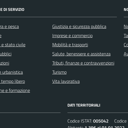
E DI SERVIZIO
N
ra e pesca
Giustizia e sicurezza pubblica
No
e
Imprese e commercio
Ta
e stato civile
Mobilità e trasporti
C
ubblici
Salute, benessere e assistenza
Av
zioni
Tributi, finanze e contravvenzioni
 urbanistica
Turismo
e tempo libero
Vita lavorativa
ne e formazione
DATI TERRITORIALI
Codice ISTAT:
005042
Codice C
Abitanti:
1.396 al 01.01.2022
D