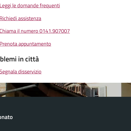
Leggi le domande frequenti
Richiedi assistenza
Chiama il numero 0141.907007
Prenota appuntamento
blemi in città
Segnala disservizio
onato