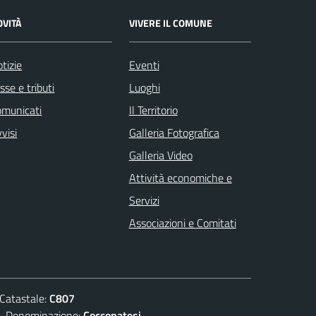
OVITÀ
VIVERE IL COMUNE
tizie
Eventi
sse e tributi
Luoghi
omunicati
Il Territorio
visi
Galleria Fotografica
Galleria Video
Attività economiche e
Servizi
Associazioni e Comitati
atastale:
C807
enominazione:
Cocconatesi