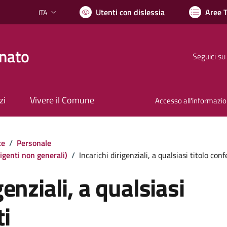
Utenti con dislessia
Aree 
ITA
Lingua attiva:
nato
Seguici su
zi
Vivere il Comune
Accesso all'informazi
te
/
Personale
irigenti non generali)
/
Incarichi dirigenziali, a qualsiasi titolo confe
genziali, a qualsiasi
ti