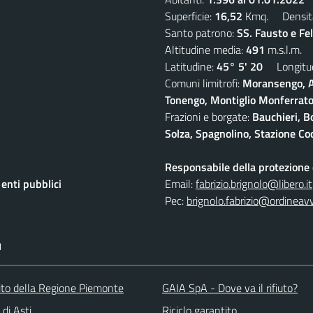
Superficie:
16,52
Kmq. Densit
Santo patrono:
SS. Fausto e Fe
Altitudine media:
491
m.s.l.m.
Latitudine:
45° 5' 20
Longitud
Comuni limitrofi:
Moransengo, A
Tonengo, Montiglio Monferrato,
Frazioni e borgate:
Bauchieri, B
Solza, Spagnolino, Stazione Coc
Responsabile della protezione d
nti pubblici
Email:
fabrizio.brignolo@libero.it
Pec:
brignolo.fabrizio@ordineav
I
 sito della Regione Piemonte
GAIA SpA - Dove va il rifiuto?
 di Asti
Riciclo garantito