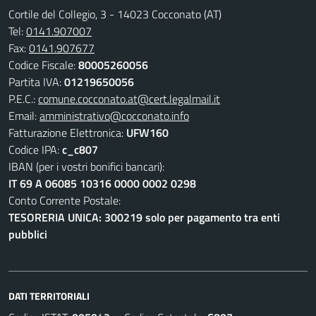
Cortile del Collegio, 3 - 14023 Cocconato (AT)
Tel:
0141.907007
Fax:
0141.907677
Codice Fiscale:
80005260056
Partita IVA:
01219650056
P.E.C.:
comune.cocconato.at@cert.legalmail.it
Email:
amministrativo@cocconato.info
Fatturazione Elettronica:
UFW160
Codice IPA:
c_c807
IBAN (per i vostri bonifici bancari):
IT 69 A 06085 10316 0000 0002 0298
Conto Corrente Postale:
TESORERIA UNICA: 300219 solo per pagamento tra enti
pubblici
DATI TERRITORIALI