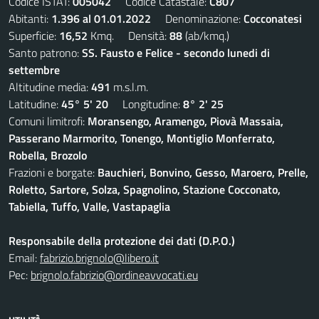
Codice ISTAT:
005042
Codice Catastale:
C807
Abitanti:
1.396 al 01.01.2022
Denominazione:
Cocconatesi
Superficie:
16,52
Kmq. Densità:
88
(ab/kmq.)
Santo patrono:
SS. Fausto e Felice - secondo lunedi di
settembre
Altitudine media:
491
m.s.l.m.
Latitudine:
45° 5' 20
Longitudine:
8° 2' 25
Comuni limitrofi:
Moransengo, Aramengo, Piovà Massaia,
Passerano Marmorito, Tonengo, Montiglio Monferrato,
Robella, Brozolo
Frazioni e borgate:
Bauchieri, Bonvino, Gesso, Maroero, Prelle,
Roletto, Sartore, Solza, Spagnolino, Stazione Cocconato,
Tabiella, Tuffo, Valle, Vastapaglia
Responsabile della protezione dei dati (D.P.O.)
Email:
fabrizio.brignolo@libero.it
Pec:
brignolo.fabrizio@ordineavvocati.eu