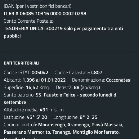
IBAN (per i vostri bonifici bancari):
IT 69 A 06085 10316 0000 0002 0298
Conto Corrente Postale:
TESORERIA UNICA: 300219 solo per pagamento tra enti
pubblici
DATI TERRITORIALI
Codice ISTAT:
005042
Codice Catastale:
C807
Abitanti:
1.396 al 01.01.2022
Denominazione:
Cocconatesi
Superficie:
16,52
Kmq. Densità:
88
(ab/kmq.)
Santo patrono:
SS. Fausto e Felice - secondo lunedi di
settembre
Altitudine media:
491
m.s.l.m.
Latitudine:
45° 5' 20
Longitudine:
8° 2' 25
Comuni limitrofi:
Moransengo, Aramengo, Piovà Massaia,
Passerano Marmorito, Tonengo, Montiglio Monferrato,