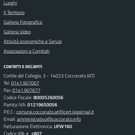
Luoghi
Il Territorio
Galleria Fotografica
Galleria Video
Attività economiche e Servizi
Associazioni e Comitati
CONTATTI E RECAPITI
Cortile del Collegio, 3 - 14023 Cocconato (AT)
Tel:
0141.907007
Fax:
0141.907677
Codice Fiscale:
80005260056
Partita IVA:
01219650056
P.E.C.:
comune.cocconato.at@cert.legalmail.it
Email:
amministrativo@cocconato.info
Fatturazione Elettronica:
UFW160
Codice IPA:
c_c807