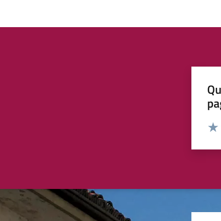
Qu
pa
Valut
Valu