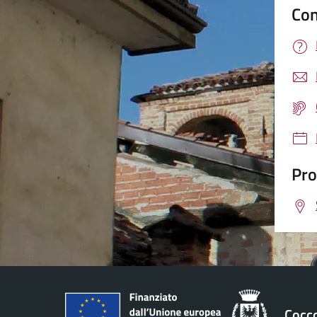
Con
Pro
Cocc