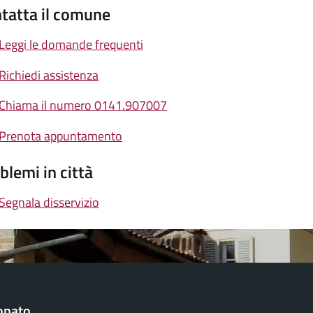
tatta il comune
Leggi le domande frequenti
Richiedi assistenza
Chiama il numero 0141.907007
Prenota appuntamento
blemi in città
Segnala disservizio
onato