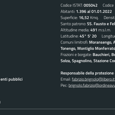
Codice ISTAT:
005042
Codice C
Abitanti:
1.396 al 01.01.2022
D
Superficie:
16,52
Kmq. Densit
Santo patrono:
SS. Fausto e Fe
Altitudine media:
491
m.s.l.m.
Latitudine:
45° 5' 20
Longitud
Comuni limitrofi:
Moransengo, A
Tonengo, Montiglio Monferrato,
Frazioni e borgate:
Bauchieri, B
Solza, Spagnolino, Stazione Coc
Responsabile della protezione d
nti pubblici
Email:
fabrizio.brignolo@libero.it
Pec:
brignolo.fabrizio@ordineav
I