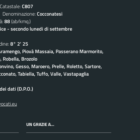
atastale:
C807
enominazione:
Cocconatesi
à:
88
(ab/kmq.)
lice - secondo lunedi di settembre
ine:
8° 2' 25
ramengo, Piovà Massaia, Passerano Marmorito,
 Robella, Brozolo
onvino, Gesso, Maroero, Prelle, Roletto, Sartore,
conato, Tabiella, Tuffo, Valle, Vastapaglia
ei dati (D.P.O.)
vocati.eu
UN GRAZIE A...