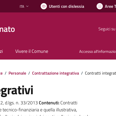
Utenti con dislessia
Aree 
ITA
Lingua attiva:
nato
Seguici su
zi
Vivere il Comune
Accesso all'informazi
te
/
Personale
/
Contrattazione integrativa
/
Contratti integrat
grativi
. 2, d.lgs. n. 33/2013
Contenuti:
Contratti
e tecnico-finanziaria e quella illustrativa,