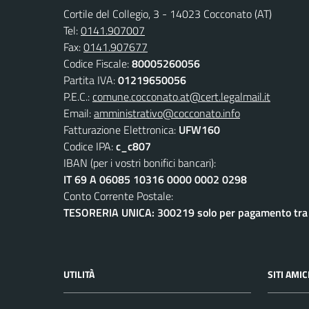
Cortile del Collegio, 3 - 14023 Cocconato (AT)
Tel:
0141.907007
Fax:
0141.907677
Codice Fiscale:
80005260056
Partita IVA:
01219650056
P.E.C.:
comune.cocconato.at@cert.legalmail.it
Email:
amministrativo@cocconato.info
Fatturazione Elettronica:
UFW160
Codice IPA:
c_c807
IBAN (per i vostri bonifici bancari):
IT 69 A 06085 10316 0000 0002 0298
Conto Corrente Postale:
TESORERIA UNICA: 300219 solo per pagamento tra e
UTILITÀ
SITI AMIC