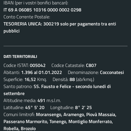
IBAN (per i vostri bonifici bancari):
IT 69 A 06085 10316 0000 0002 0298
Conto Corrente Postale:
TESORERIA UNICA: 300219 solo per pagamento tra enti
pubblici
DATI TERRITORIALI
Codice ISTAT:
005042
Codice Catastale:
C807
Abitanti:
1.396 al 01.01.2022
Denominazione:
Cocconatesi
Superficie:
16,52
Kmq. Densità:
88
(ab/kmq.)
Santo patrono:
SS. Fausto e Felice - secondo lunedi di
settembre
Altitudine media:
491
m.s.l.m.
Latitudine:
45° 5' 20
Longitudine:
8° 2' 25
Comuni limitrofi:
Moransengo, Aramengo, Piovà Massaia,
Passerano Marmorito, Tonengo, Montiglio Monferrato,
Robella, Brozolo