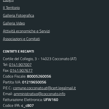
Il Territorio
Galleria Fotografica
Galleria Video
Attività economiche e Servizi
Associazioni e Comitati
CONTATTI E RECAPITI
Cortile del Collegio, 3 - 14023 Cocconato (AT)
Tel:
0141.907007
Fax:
0141.907677
Codice Fiscale:
80005260056
Partita IVA:
01219650056
P.E.C.:
comune.cocconato.at@cert.legalmail.it
Email:
amministrativo@cocconato.info
Fatturazione Elettronica:
UFW160
Codice IPA:
c_c807