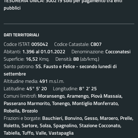
TESORERIA UNICA: 300219 solo per pagamento tra enti
pubblici
DATI TERRITORIALI
Codice ISTAT:
005042
Codice Catastale:
C807
Abitanti:
1.396 al 01.01.2022
Denominazione:
Cocconatesi
Superficie:
16,52
Kmq. Densità:
88
(ab/kmq.)
Santo patrono:
SS. Fausto e Felice - secondo lunedi di
settembre
Altitudine media:
491
m.s.l.m.
Latitudine:
45° 5' 20
Longitudine:
8° 2' 25
Comuni limitrofi:
Moransengo, Aramengo, Piovà Massaia,
Passerano Marmorito, Tonengo, Montiglio Monferrato,
Robella, Brozolo
Frazioni e borgate:
Bauchieri, Bonvino, Gesso, Maroero, Prelle,
Roletto, Sartore, Solza, Spagnolino, Stazione Cocconato,
Tabiella, Tuffo, Valle, Vastapaglia