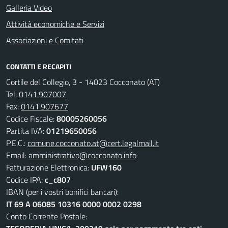
Galleria Video
Attività economiche e Servizi
Associazioni e Comitati
CONTATTI E RECAPITI
Cortile del Collegio, 3 - 14023 Cocconato (AT)
Tel:
0141.907007
Fax:
0141.907677
Codice Fiscale:
80005260056
Partita IVA:
01219650056
P.E.C.:
comune.cocconato.at@cert.legalmail.it
Email:
amministrativo@cocconato.info
Fatturazione Elettronica:
UFW160
Codice IPA:
c_c807
IBAN (per i vostri bonifici bancari):
IT 69 A 06085 10316 0000 0002 0298
Conto Corrente Postale: