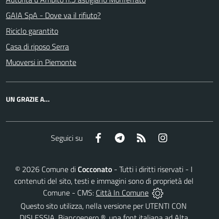
GAIA SpA - Dove va il rifiuto?
Riciclo garantito
Casa di riposo Serra
Muoversi in Piemonte
UN GRAZIE A...
Facebook
Telegram
RSS
Instagram
Seguici su
©
2026
Comune di
Cocconato
- Tutti i diritti riservati - I
contenuti del sito, testi e immagini sono di proprietà del
Comune - CMS:
Città In Comune
Questo sito utilizza, nella versione per UTENTI CON
DISLESSIA,
Biancoenero ®
, una font italiana ad Alta